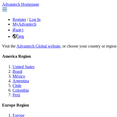
Advantech Homepage
Register
/
Log In
MyAdvantech
ค้นหา
ไทย
Visit the
Advantech Global website
, or choose your country or region
America Region
United States
Brasil
México
Argentina
Chile
Colombia
Perú
Europe Region
Europe