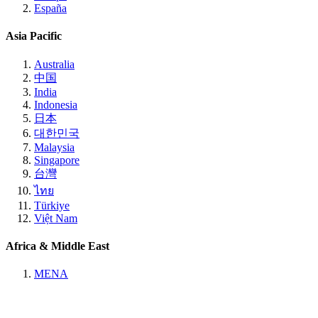
España
Asia Pacific
Australia
中国
India
Indonesia
日本
대한민국
Malaysia
Singapore
台灣
ไทย
Türkiye
Việt Nam
Africa & Middle East
MENA