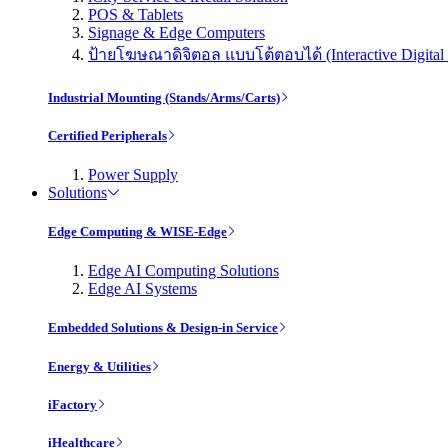
POS & Tablets
Signage & Edge Computers
ป้ายโฆษณาดิจิตอล แบบโต้ตอบได้ (Interactive Digital 
Industrial Mounting (Stands/Arms/Carts)
Certified Peripherals
Power Supply
Solutions
Edge Computing & WISE-Edge
Edge AI Computing Solutions
Edge AI Systems
Embedded Solutions & Design-in Service
Energy & Utilities
iFactory
iHealthcare