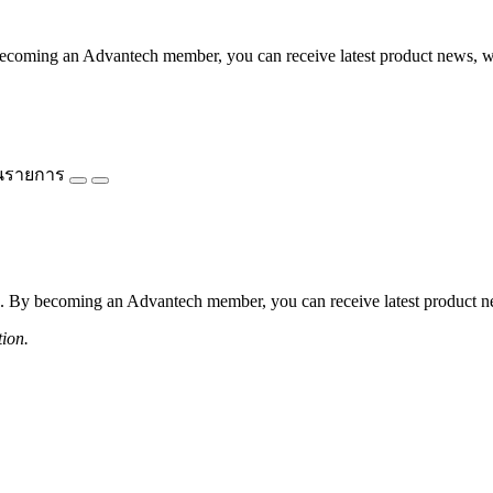
coming an Advantech member, you can receive latest product news, webi
นรายการ
 By becoming an Advantech member, you can receive latest product news
tion.