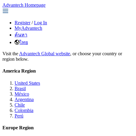
Advantech Homepage
Register
/
Log In
MyAdvantech
ค้นหา
ไทย
Visit the
Advantech Global website
, or choose your country or
region below.
America Region
United States
Brasil
México
Argentina
Chile
Colombia
Perú
Europe Region