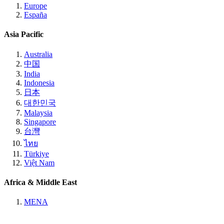
Europe
España
Asia Pacific
Australia
中国
India
Indonesia
日本
대한민국
Malaysia
Singapore
台灣
ไทย
Türkiye
Việt Nam
Africa & Middle East
MENA