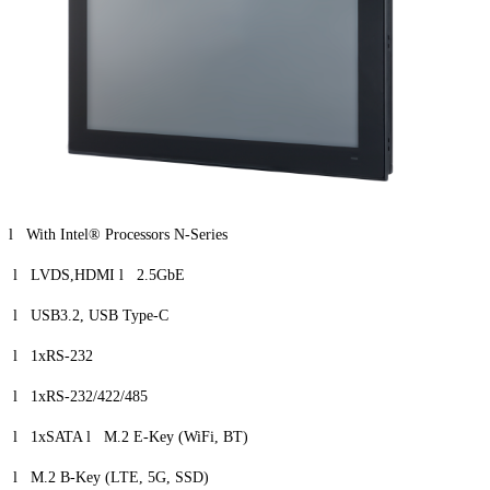
l With Intel® Processors N-Series
l LVDS,HDMI l 2.5GbE
l USB3.2, USB Type-C
l 1xRS-232
l 1xRS-232/422/485
l 1xSATA l M.2 E-Key (WiFi, BT)
l M.2 B-Key (LTE, 5G, SSD)