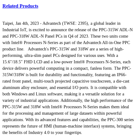
Related Products
Taipei, Jan 4th, 2023 - Advantech (TWSE: 2395), a global leader in
Industrial IoT, is excited to announce the release of the PPC-315W ADL-N
and PPC-318W ADL-N Panel PCs in Q4 of 2023. These two units come
with Intel® Processors N-Series as part of the Advantech All-in-One PPC
product line. Advantech's PPC-315W and 318W are a series of high-
performing, ultra-slim panel PCs designed for various uses. With a
15.6"/18.5" FHD LCD and a low-power Intel® Processors N-Series, each
device delivers powerful computing in a compact, fanless form. The PPC-
315W/318W is built for durability and functionality, featuring an IP66-
rated front panel, multi-touch projected capacitive touchscreen, a die-cast
aluminum alloy enclosure, and essential I/O ports. It is compatible with
both Windows and Linux software, making it a versatile solution for a
variety of industrial applications. Additionally, the high performance of the
PPC-315W and 318W with Intel® Processors N-Series makes them ideal
for the processing and management of large datasets within powerful
applications. With its advanced features and capabilities, the PPC-300 series
represents the future of HMI (human-machine interface) systems, bringing
the benefits of Industry 4.0 to your fingertips.