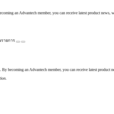
coming an Advantech member, you can receive latest product news, webi
นรายการ
 By becoming an Advantech member, you can receive latest product news
tion.