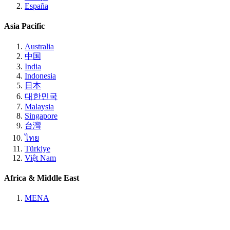
España
Asia Pacific
Australia
中国
India
Indonesia
日本
대한민국
Malaysia
Singapore
台灣
ไทย
Türkiye
Việt Nam
Africa & Middle East
MENA