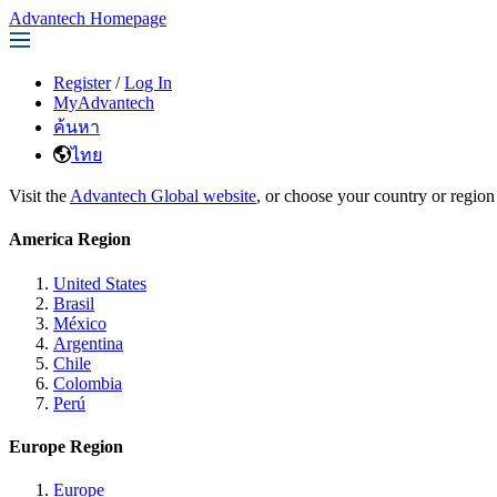
Advantech Homepage
Register
/
Log In
MyAdvantech
ค้นหา
ไทย
Visit the
Advantech Global website
, or choose your country or region
America Region
United States
Brasil
México
Argentina
Chile
Colombia
Perú
Europe Region
Europe