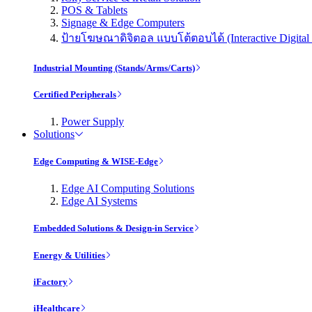
POS & Tablets
Signage & Edge Computers
ป้ายโฆษณาดิจิตอล แบบโต้ตอบได้ (Interactive Digital 
Industrial Mounting (Stands/Arms/Carts)
Certified Peripherals
Power Supply
Solutions
Edge Computing & WISE-Edge
Edge AI Computing Solutions
Edge AI Systems
Embedded Solutions & Design-in Service
Energy & Utilities
iFactory
iHealthcare