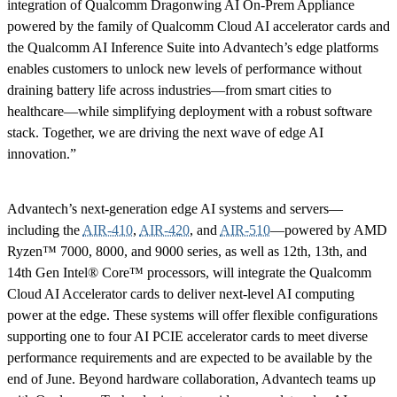
integration of Qualcomm Dragonwing AI On-Prem Appliance
powered by the family of Qualcomm Cloud AI accelerator cards and
the Qualcomm AI Inference Suite into Advantech’s edge platforms
enables customers to unlock new levels of performance without
draining battery life across industries—from smart cities to
healthcare—while simplifying deployment with a robust software
stack. Together, we are driving the next wave of edge AI
innovation.”
Advantech’s next-generation edge AI systems and servers—
including the
AIR-410
,
AIR-420
, and
AIR-510
—powered by AMD
Ryzen™ 7000, 8000, and 9000 series, as well as 12th, 13th, and
14th Gen Intel® Core™ processors, will integrate the Qualcomm
Cloud AI Accelerator cards to deliver next-level AI computing
power at the edge. These systems will offer flexible configurations
supporting one to four AI PCIE accelerator cards to meet diverse
performance requirements and are expected to be available by the
end of June. Beyond hardware collaboration, Advantech teams up