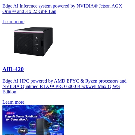
Edge AI Inference system powered by NVIDIA® Jetson AGX
Orin™ and 3 x 2.5GbE Lan
Learn more
AIR-420
Edge AI HPC powered by AMD EPYC & Ryzen processors and
NVIDIA Qualified RTX™ PRO 6000 Blackwell Max-Q WS
Edition
Learn more