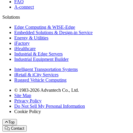
FAQ
A-connect
Solutions
Edge Computing & WISE-Edge
Embedded Solutions & Design-in Service
Energy & Utilities
iFactory
iHealthcare
Industrial & Edge Servers
Industrial Equipment Builder
Intelligent Transportation Systems
iRetail & iCity Services
Rugged Vehicle Computing
© 1983-2026 Advantech Co., Ltd.
Site Map
Privacy Policy
Do Not Sell My Personal Information
Cookie Policy
Top
Contact