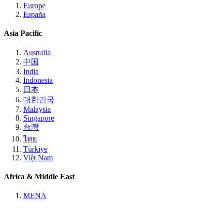
Europe
España
Asia Pacific
Australia
中国
India
Indonesia
日本
대한민국
Malaysia
Singapore
台灣
ไทย
Türkiye
Việt Nam
Africa & Middle East
MENA