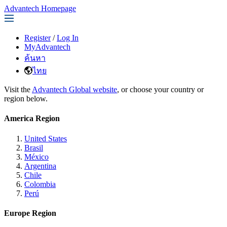
Advantech Homepage
Register
/
Log In
MyAdvantech
ค้นหา
ไทย
Visit the
Advantech Global website
, or choose your country or
region below.
America Region
United States
Brasil
México
Argentina
Chile
Colombia
Perú
Europe Region