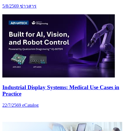
5/8/2569
ข่าวสาร
Industrial Display Systems: Medical Use Cases in
Practice
22/7/2569
eCatalog