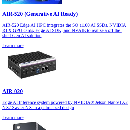
AIR-520 (Generative AI Ready)
AIR-520 Edge AI HPC integrates the SQ ai100 AI SSDs, NVIDIA
RTX GPU cards, Edge AI SDK, and NVAIE to realize a off-the-
shelf Gen AI solution
Learn more
AIR-020
Edge AI Inference system powered by NVIDIA® Jetson Nano/TX2
NX/ Xavier NX in a palm-sized design
Learn more