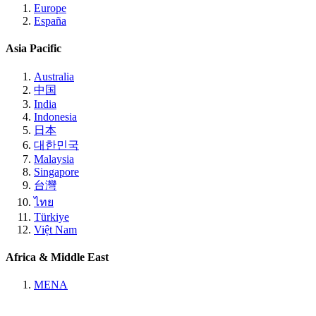
Europe
España
Asia Pacific
Australia
中国
India
Indonesia
日本
대한민국
Malaysia
Singapore
台灣
ไทย
Türkiye
Việt Nam
Africa & Middle East
MENA