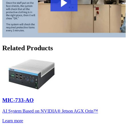
Related Products
MIC-733-AO
AI System Based on NVIDIA® Jetson AGX Orin™
Learn more