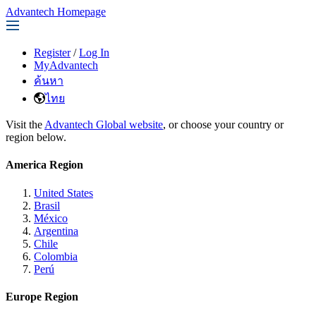
Advantech Homepage
Register
/
Log In
MyAdvantech
ค้นหา
ไทย
Visit the
Advantech Global website
, or choose your country or
region below.
America Region
United States
Brasil
México
Argentina
Chile
Colombia
Perú
Europe Region