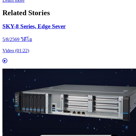
Learn more
Related Stories
SKY-8 Series, Edge Sever
5/8/2569
วิดีโอ
Video (01:22)