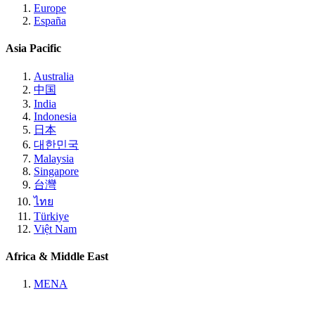
Europe
España
Asia Pacific
Australia
中国
India
Indonesia
日本
대한민국
Malaysia
Singapore
台灣
ไทย
Türkiye
Việt Nam
Africa & Middle East
MENA