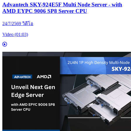
Advantech SKY-924E5F Multi Node Server - with
AMD EYPC 9006 SP8 Server CPU
24/7/2569
วิดีโอ
Video (01:03)