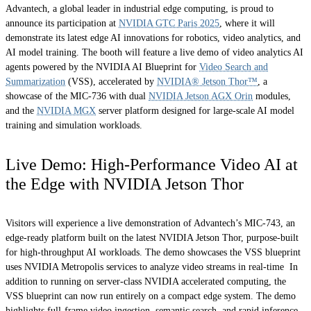
Advantech, a global leader in industrial edge computing, is proud to
announce its participation at
NVIDIA GTC Paris 2025
, where it will
demonstrate its latest edge AI innovations for robotics, video analytics, and
AI model training. The booth will feature a live demo of video analytics AI
agents powered by the NVIDIA AI Blueprint for
Video Search and
Summarization
(VSS), accelerated by
NVIDIA® Jetson Thor™
, a
showcase of the MIC-736 with dual
NVIDIA Jetson AGX Orin
modules,
and the
NVIDIA MGX
server platform designed for large-scale AI model
training and simulation workloads.
Live Demo: High-Performance Video AI at
the Edge with NVIDIA Jetson Thor
Visitors will experience a live demonstration of Advantech’s MIC-743, an
edge-ready platform built on the latest NVIDIA Jetson Thor, purpose-built
for high-throughput AI workloads. The demo showcases the VSS blueprint
uses NVIDIA Metropolis services to analyze video streams in real-time In
addition to running on server-class NVIDIA accelerated computing, the
VSS blueprint can now run entirely on a compact edge system. The demo
highlights full-frame video ingestion, semantic search, and rapid inference,