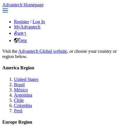
Advantech Homepage
Register
/
Log In
MyAdvantech
ค้นหา
ไทย
Visit the
Advantech Global website
, or choose your country or
region below.
America Region
United States
Brasil
México
Argentina
Chile
Colombia
Perú
Europe Region