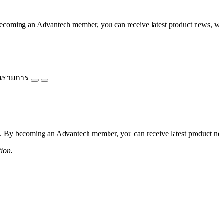
coming an Advantech member, you can receive latest product news, webi
นรายการ
 By becoming an Advantech member, you can receive latest product news
tion.