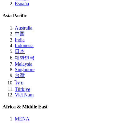
España
Asia Pacific
Australia
中国
India
Indonesia
日本
대한민국
Malaysia
Singapore
台灣
ไทย
Türkiye
Việt Nam
Africa & Middle East
MENA