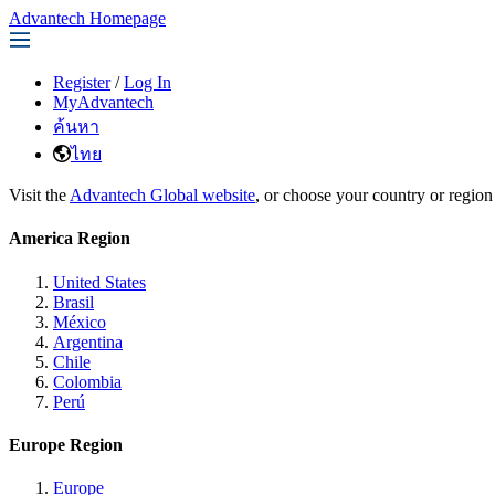
Advantech Homepage
Register
/
Log In
MyAdvantech
ค้นหา
ไทย
Visit the
Advantech Global website
, or choose your country or region
America Region
United States
Brasil
México
Argentina
Chile
Colombia
Perú
Europe Region
Europe