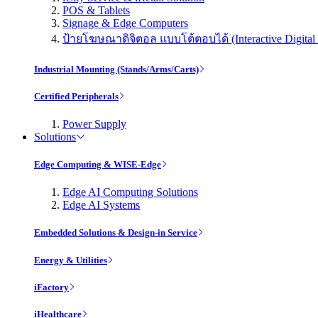
POS & Tablets
Signage & Edge Computers
ป้ายโฆษณาดิจิตอล แบบโต้ตอบได้ (Interactive Digital 
Industrial Mounting (Stands/Arms/Carts)
Certified Peripherals
Power Supply
Solutions
Edge Computing & WISE-Edge
Edge AI Computing Solutions
Edge AI Systems
Embedded Solutions & Design-in Service
Energy & Utilities
iFactory
iHealthcare