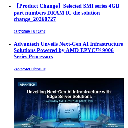
【Product Change】Selected SMI series 4GB
part numbers DRAM IC die solution
change_20260727
28/7/2569
|
ข่าวสาร
Advantech Unveils Next-Gen AI Infrastructure
Solutions Powered by AMD EPYC™ 9006
Series Processors
24/7/2569
|
ข่าวสาร