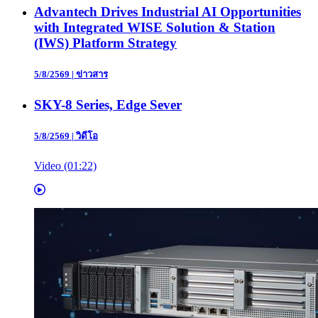
Advantech Drives Industrial AI Opportunities
with Integrated WISE Solution & Station
(IWS) Platform Strategy
5/8/2569
|
ข่าวสาร
SKY-8 Series, Edge Sever
5/8/2569
|
วิดีโอ
Video (01:22)