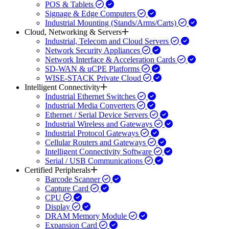
POS & Tablets
Signage & Edge Computers
Industrial Mounting (Stands/Arms/Carts)
Cloud, Networking & Servers
Industrial, Telecom and Cloud Servers
Network Security Appliances
Network Interface & Acceleration Cards
SD-WAN & uCPE Platforms
WISE-STACK Private Cloud
Intelligent Connectivity
Industrial Ethernet Switches
Industrial Media Converters
Ethernet / Serial Device Servers
Industrial Wireless and Gateways
Industrial Protocol Gateways
Cellular Routers and Gateways
Intelligent Connectivity Software
Serial / USB Communications
Certified Peripherals
Barcode Scanner
Capture Card
CPU
Display
DRAM Memory Module
Expansion Card