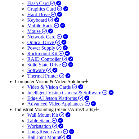
Flash Card
Graphics Card
Hard Drive
Keyboard
Mobile Rack
Mouse
Network Card
Optical Drive
Power Supply
Rackmount Kit
RAID Controller
Solid State Drive
Software
Thermal Printer
Computer Vision & Video Solution
Video & Vision Cards
Intelligent Vision Camera & Software
Edge AI Jetson Platforms
Advanced Video Appliances
Industrial Mounting (Stands/Arms/Carts)
Wall Mount Kit
Table Stand
Workstation
Long-Reach Arm
Ball Joint Mount​