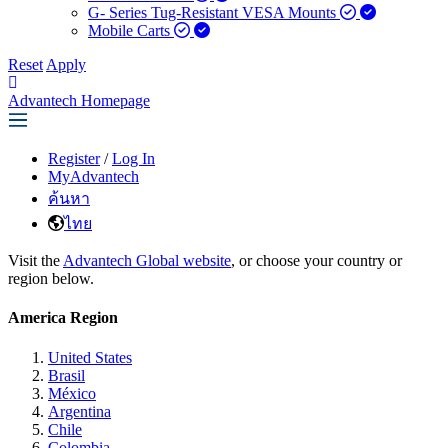
G- Series Tug-Resistant VESA Mounts
Mobile Carts
Reset
Apply
Advantech Homepage
Register
/
Log In
MyAdvantech
ค้นหา
ไทย
Visit the
Advantech Global website
, or choose your country or
region below.
America Region
United States
Brasil
México
Argentina
Chile
Colombia