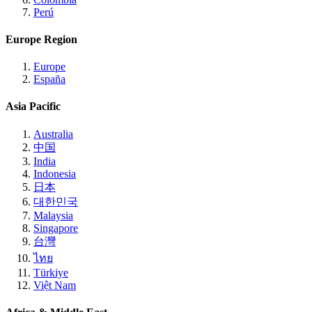
Perú
Europe Region
Europe
España
Asia Pacific
Australia
中国
India
Indonesia
日本
대한민국
Malaysia
Singapore
台灣
ไทย
Türkiye
Việt Nam