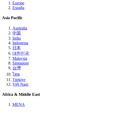
Europe
España
Asia Pacific
Australia
中国
India
Indonesia
日本
대한민국
Malaysia
Singapore
台灣
ไทย
Türkiye
Việt Nam
Africa & Middle East
MENA