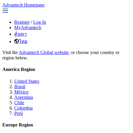
Advantech Homepage
Register
/
Log In
MyAdvantech
ค้นหา
ไทย
Visit the
Advantech Global website
, or choose your country or
region below.
America Region
United States
Brasil
México
Argentina
Chile
Colombia
Perú
Europe Region