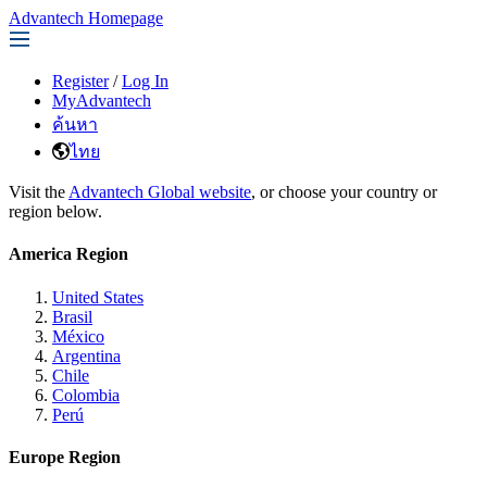
Advantech Homepage
Register
/
Log In
MyAdvantech
ค้นหา
ไทย
Visit the
Advantech Global website
, or choose your country or
region below.
America Region
United States
Brasil
México
Argentina
Chile
Colombia
Perú
Europe Region