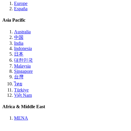
Europe
España
Asia Pacific
Australia
中国
India
Indonesia
日本
대한민국
Malaysia
Singapore
台灣
ไทย
Türkiye
Việt Nam
Africa & Middle East
MENA