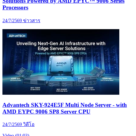
Solutions Powered by AMD EPYC™ 9006 Series
Processors
24/7/2569
ข่าวสาร
Advantech SKY-924E5F Multi Node Server - with
AMD EYPC 9006 SP8 Server CPU
24/7/2569
วิดีโอ
Video (01:03)