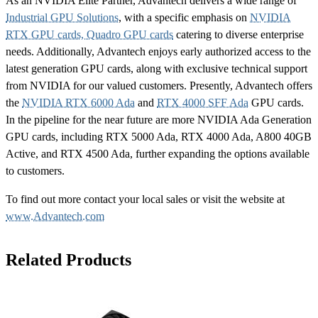
As an NVIDIA Elite Partner, Advantech delivers a wide range of
Industrial GPU Solutions
, with a specific emphasis on
NVIDIA
RTX GPU cards, Quadro GPU cards
catering to diverse enterprise
needs. Additionally, Advantech enjoys early authorized access to the
latest generation GPU cards, along with exclusive technical support
from NVIDIA for our valued customers. Presently, Advantech offers
the
NVIDIA RTX 6000 Ada
and
RTX 4000 SFF Ada
GPU cards.
In the pipeline for the near future are more NVIDIA Ada Generation
GPU cards, including RTX 5000 Ada, RTX 4000 Ada, A800 40GB
Active, and RTX 4500 Ada, further expanding the options available
to customers.
To find out more contact your local sales or visit the website at
www.Advantech.com
Related Products