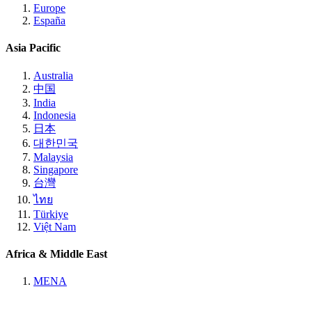
Europe
España
Asia Pacific
Australia
中国
India
Indonesia
日本
대한민국
Malaysia
Singapore
台灣
ไทย
Türkiye
Việt Nam
Africa & Middle East
MENA