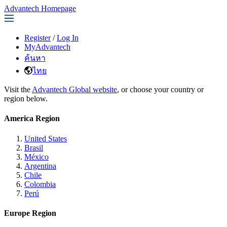
Advantech Homepage
Register
/
Log In
MyAdvantech
ค้นหา
ไทย
Visit the
Advantech Global website
, or choose your country or
region below.
America Region
United States
Brasil
México
Argentina
Chile
Colombia
Perú
Europe Region