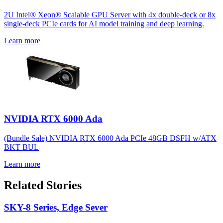
2U Intel® Xeon® Scalable GPU Server with 4x double-deck or 8x
single-deck PCIe cards for AI model training and deep learning.
Learn more
NVIDIA RTX 6000 Ada
(Bundle Sale) NVIDIA RTX 6000 Ada PCIe 48GB DSFH w/ATX
BKT BUL
Learn more
Related Stories
SKY-8 Series, Edge Sever