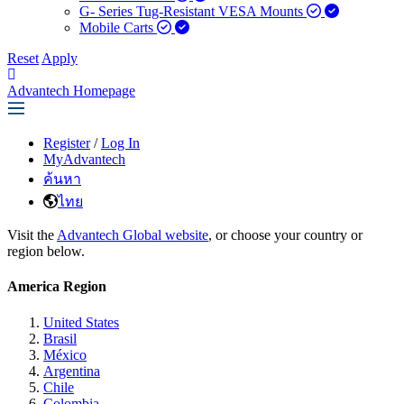
G- Series Tug-Resistant VESA Mounts
Mobile Carts
Reset
Apply
Advantech Homepage
Register
/
Log In
MyAdvantech
ค้นหา
ไทย
Visit the
Advantech Global website
, or choose your country or
region below.
America Region
United States
Brasil
México
Argentina
Chile
Colombia