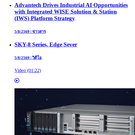
Advantech Drives Industrial AI Opportunities
with Integrated WISE Solution & Station
(IWS) Platform Strategy
5/8/2569
|
ข่าวสาร
SKY-8 Series, Edge Sever
5/8/2569
|
วิดีโอ
Video (01:22)