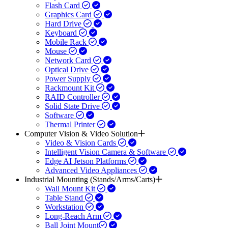
Flash Card
Graphics Card
Hard Drive
Keyboard
Mobile Rack
Mouse
Network Card
Optical Drive
Power Supply
Rackmount Kit
RAID Controller
Solid State Drive
Software
Thermal Printer
Computer Vision & Video Solution
Video & Vision Cards
Intelligent Vision Camera & Software
Edge AI Jetson Platforms
Advanced Video Appliances
Industrial Mounting (Stands/Arms/Carts)
Wall Mount Kit
Table Stand
Workstation
Long-Reach Arm
Ball Joint Mount​