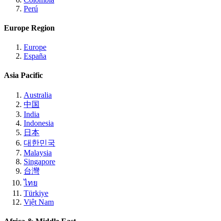
Perú
Europe Region
Europe
España
Asia Pacific
Australia
中国
India
Indonesia
日本
대한민국
Malaysia
Singapore
台灣
ไทย
Türkiye
Việt Nam