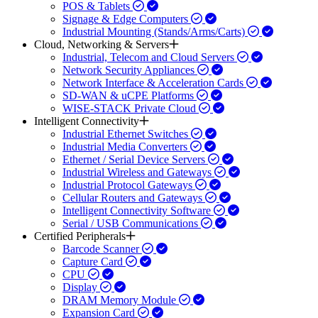
POS & Tablets
Signage & Edge Computers
Industrial Mounting (Stands/Arms/Carts)
Cloud, Networking & Servers
Industrial, Telecom and Cloud Servers
Network Security Appliances
Network Interface & Acceleration Cards
SD-WAN & uCPE Platforms
WISE-STACK Private Cloud
Intelligent Connectivity
Industrial Ethernet Switches
Industrial Media Converters
Ethernet / Serial Device Servers
Industrial Wireless and Gateways
Industrial Protocol Gateways
Cellular Routers and Gateways
Intelligent Connectivity Software
Serial / USB Communications
Certified Peripherals
Barcode Scanner
Capture Card
CPU
Display
DRAM Memory Module
Expansion Card