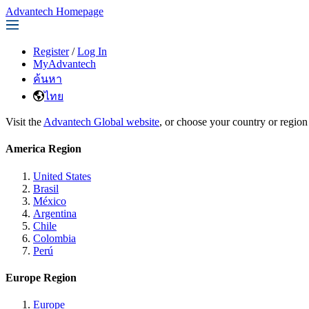
Advantech Homepage
Register
/
Log In
MyAdvantech
ค้นหา
ไทย
Visit the
Advantech Global website
, or choose your country or region
America Region
United States
Brasil
México
Argentina
Chile
Colombia
Perú
Europe Region
Europe