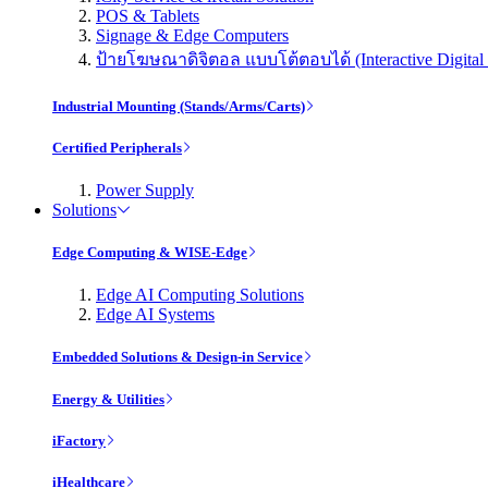
POS & Tablets
Signage & Edge Computers
ป้ายโฆษณาดิจิตอล แบบโต้ตอบได้ (Interactive Digital 
Industrial Mounting (Stands/Arms/Carts)
Certified Peripherals
Power Supply
Solutions
Edge Computing & WISE-Edge
Edge AI Computing Solutions
Edge AI Systems
Embedded Solutions & Design-in Service
Energy & Utilities
iFactory
iHealthcare