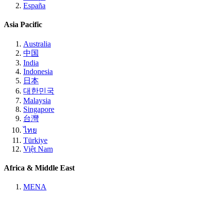
España
Asia Pacific
Australia
中国
India
Indonesia
日本
대한민국
Malaysia
Singapore
台灣
ไทย
Türkiye
Việt Nam
Africa & Middle East
MENA