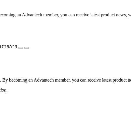
coming an Advantech member, you can receive latest product news, webi
นรายการ
 By becoming an Advantech member, you can receive latest product news
tion.