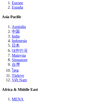
Europe
España
Asia Pacific
Australia
中国
India
Indonesia
日本
대한민국
Malaysia
Singapore
台灣
ไทย
Türkiye
Việt Nam
Africa & Middle East
MENA