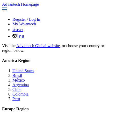
Advantech Homepage
Register
/
Log In
MyAdvantech
ค้นหา
ไทย
Visit the
Advantech Global website
, or choose your country or
region below.
America Region
United States
Brasil
México
Argentina
Chile
Colombia
Perú
Europe Region