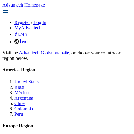
Advantech Homepage
Register
/
Log In
MyAdvantech
ค้นหา
ไทย
Visit the
Advantech Global website
, or choose your country or
region below.
America Region
United States
Brasil
México
Argentina
Chile
Colombia
Perú
Europe Region