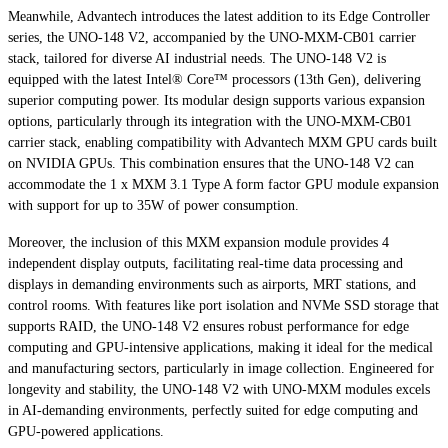
Meanwhile, Advantech introduces the latest addition to its Edge Controller
series, the UNO-148 V2, accompanied by the UNO-MXM-CB01 carrier
stack, tailored for diverse AI industrial needs. The UNO-148 V2 is
equipped with the latest Intel® Core™ processors (13th Gen), delivering
superior computing power. Its modular design supports various expansion
options, particularly through its integration with the UNO-MXM-CB01
carrier stack, enabling compatibility with Advantech MXM GPU cards built
on NVIDIA GPUs. This combination ensures that the UNO-148 V2 can
accommodate the 1 x MXM 3.1 Type A form factor GPU module expansion
with support for up to 35W of power consumption.
Moreover, the inclusion of this MXM expansion module provides 4
independent display outputs, facilitating real-time data processing and
displays in demanding environments such as airports, MRT stations, and
control rooms. With features like port isolation and NVMe SSD storage that
supports RAID, the UNO-148 V2 ensures robust performance for edge
computing and GPU-intensive applications, making it ideal for the medical
and manufacturing sectors, particularly in image collection. Engineered for
longevity and stability, the UNO-148 V2 with UNO-MXM modules excels
in AI-demanding environments, perfectly suited for edge computing and
GPU-powered applications.