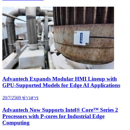
Advantech Expands Modular HMI Lineup with
GPU-Supported Models for Edge AI Applications
20/7/2569
ข่าวสาร
Advantech Now Supports Intel® Core™ Series 2
Processors with P-cores for Industrial Edge
Computing