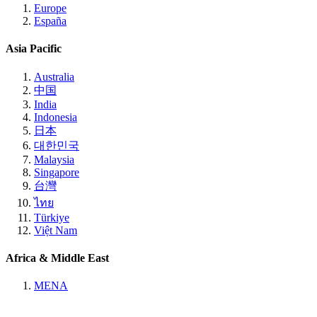
Europe
España
Asia Pacific
Australia
中国
India
Indonesia
日本
대한민국
Malaysia
Singapore
台灣
ไทย
Türkiye
Việt Nam
Africa & Middle East
MENA