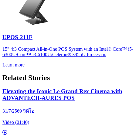
UPOS-211F
15" 4:3 Compact All-in-One POS System with an Intel® Core™ i5-
6300U/Core™ i3-6100U/Celeron® 3955U Processor.
Learn more
Related Stories
Elevating the Iconic Le Grand Rex Cinema with
ADVANTECH-AURES POS
31/7/2569
วิดีโอ
Video (01:40)