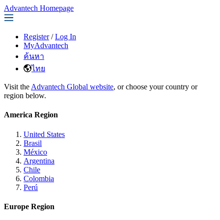
Advantech Homepage
Register
/
Log In
MyAdvantech
ค้นหา
ไทย
Visit the
Advantech Global website
, or choose your country or
region below.
America Region
United States
Brasil
México
Argentina
Chile
Colombia
Perú
Europe Region