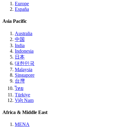
Europe
España
Asia Pacific
Australia
中国
India
Indonesia
日本
대한민국
Malaysia
Singapore
台灣
ไทย
Türkiye
Việt Nam
Africa & Middle East
MENA