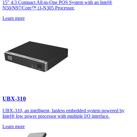
15" 4:3 Compact All-in-One POS System with an Intel®
N50/N97/Core™ i3-N305 Processor.
Learn more
UBX-310
UBX-310, an intelligent, fanless embedded system powered by
Intel® low power processor with multiple I/O interface.
Learn more