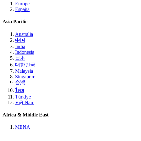
Europe
España
Asia Pacific
Australia
中国
India
Indonesia
日本
대한민국
Malaysia
Singapore
台灣
ไทย
Türkiye
Việt Nam
Africa & Middle East
MENA