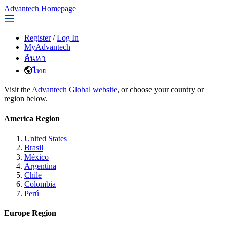
Advantech Homepage
Register
/
Log In
MyAdvantech
ค้นหา
ไทย
Visit the
Advantech Global website
, or choose your country or
region below.
America Region
United States
Brasil
México
Argentina
Chile
Colombia
Perú
Europe Region