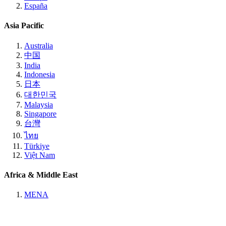
España
Asia Pacific
Australia
中国
India
Indonesia
日本
대한민국
Malaysia
Singapore
台灣
ไทย
Türkiye
Việt Nam
Africa & Middle East
MENA