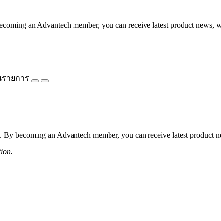
coming an Advantech member, you can receive latest product news, webi
นรายการ
 By becoming an Advantech member, you can receive latest product news
tion.