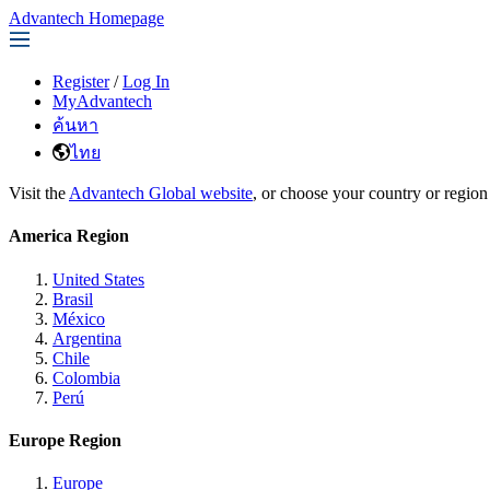
Advantech Homepage
Register
/
Log In
MyAdvantech
ค้นหา
ไทย
Visit the
Advantech Global website
, or choose your country or region
America Region
United States
Brasil
México
Argentina
Chile
Colombia
Perú
Europe Region
Europe