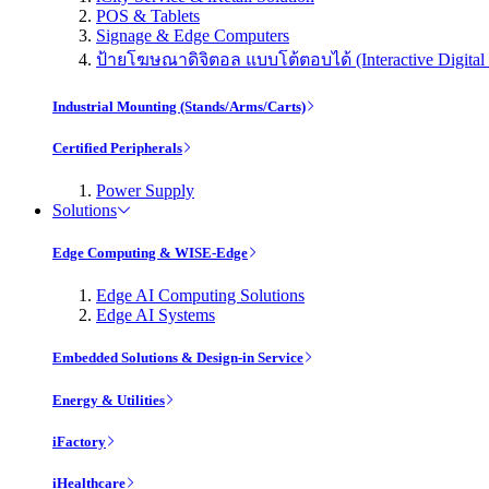
POS & Tablets
Signage & Edge Computers
ป้ายโฆษณาดิจิตอล แบบโต้ตอบได้ (Interactive Digital 
Industrial Mounting (Stands/Arms/Carts)
Certified Peripherals
Power Supply
Solutions
Edge Computing & WISE-Edge
Edge AI Computing Solutions
Edge AI Systems
Embedded Solutions & Design-in Service
Energy & Utilities
iFactory
iHealthcare