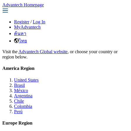
Advantech Homepage
Register
/
Log In
MyAdvantech
ค้นหา
ไทย
Visit the
Advantech Global website
, or choose your country or
region below.
America Region
United States
Brasil
México
Argentina
Chile
Colombia
Perú
Europe Region