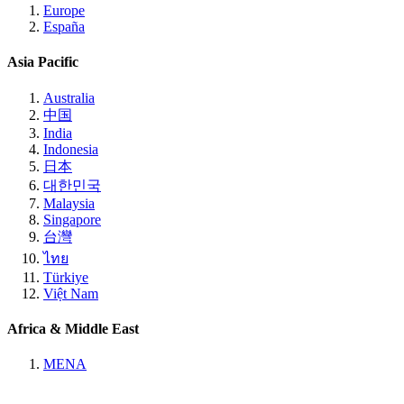
Europe
España
Asia Pacific
Australia
中国
India
Indonesia
日本
대한민국
Malaysia
Singapore
台灣
ไทย
Türkiye
Việt Nam
Africa & Middle East
MENA