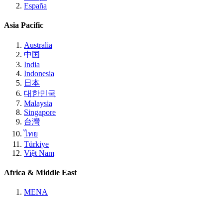
España
Asia Pacific
Australia
中国
India
Indonesia
日本
대한민국
Malaysia
Singapore
台灣
ไทย
Türkiye
Việt Nam
Africa & Middle East
MENA