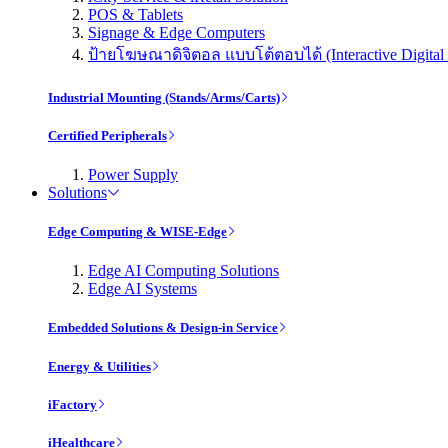
POS & Tablets
Signage & Edge Computers
ป้ายโฆษณาดิจิตอล แบบโต้ตอบได้ (Interactive Digital 
Industrial Mounting (Stands/Arms/Carts)
Certified Peripherals
Power Supply
Solutions
Edge Computing & WISE-Edge
Edge AI Computing Solutions
Edge AI Systems
Embedded Solutions & Design-in Service
Energy & Utilities
iFactory
iHealthcare