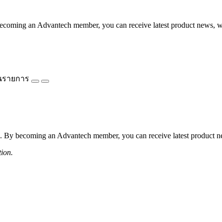
coming an Advantech member, you can receive latest product news, webi
นรายการ
 By becoming an Advantech member, you can receive latest product news
tion.