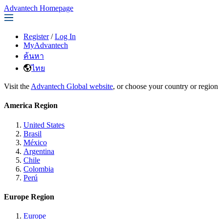
Advantech Homepage
Register
/
Log In
MyAdvantech
ค้นหา
ไทย
Visit the
Advantech Global website
, or choose your country or region
America Region
United States
Brasil
México
Argentina
Chile
Colombia
Perú
Europe Region
Europe