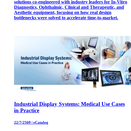
solutions co-engineered with industry leaders for In-Vitro
Diagnostics, Ophthalmic, Clinical and Therapeutic, and
Aesthetic equipment, focusing on how real design
bottlenecks were solved to accelerate time-to-market.
Industrial Display Systems: Medical Use Cases
in Practice
22/7/2569
|
eCatalog