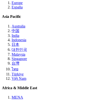
Europe
España
Asia Pacific
Australia
中国
India
Indonesia
日本
대한민국
Malaysia
Singapore
台灣
ไทย
Türkiye
Việt Nam
Africa & Middle East
MENA