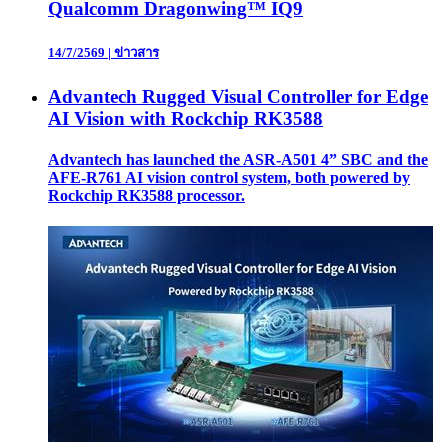
Qualcomm Dragonwing™ IQ9
14/7/2569
|
ข่าวสาร
Advantech Rugged Visual Controller for Edge
AI Vision with Rockchip RK3588
Advantech has launched the ASR-A501 4” SBC and the
AFE-R761 AI vision control system, both powered by
Rockchip RK3588 processor.