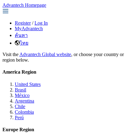
Advantech Homepage
Register
/
Log In
MyAdvantech
ค้นหา
ไทย
Visit the
Advantech Global website
, or choose your country or
region below.
America Region
United States
Brasil
México
Argentina
Chile
Colombia
Perú
Europe Region