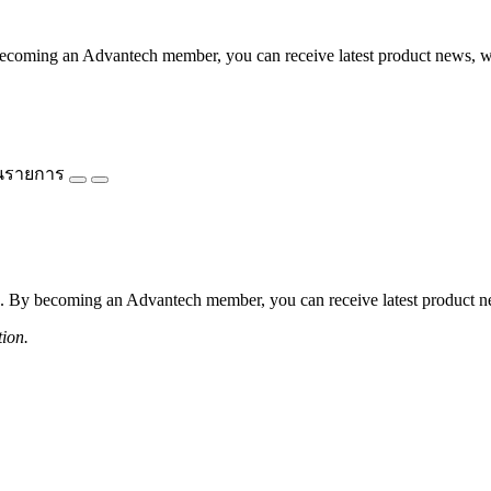
coming an Advantech member, you can receive latest product news, webi
นรายการ
 By becoming an Advantech member, you can receive latest product news
tion.