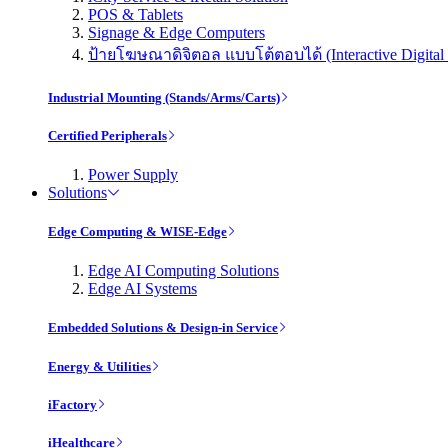
POS & Tablets
Signage & Edge Computers
ป้ายโฆษณาดิจิตอล แบบโต้ตอบได้ (Interactive Digital 
Industrial Mounting (Stands/Arms/Carts)
Certified Peripherals
Power Supply
Solutions
Edge Computing & WISE-Edge
Edge AI Computing Solutions
Edge AI Systems
Embedded Solutions & Design-in Service
Energy & Utilities
iFactory
iHealthcare