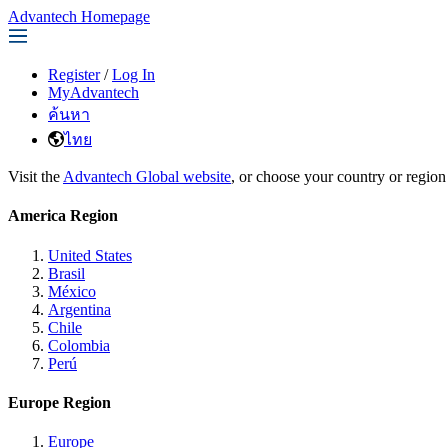
Advantech Homepage
Register
/
Log In
MyAdvantech
ค้นหา
ไทย
Visit the
Advantech Global website
, or choose your country or region
America Region
United States
Brasil
México
Argentina
Chile
Colombia
Perú
Europe Region
Europe