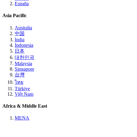
España
Asia Pacific
Australia
中国
India
Indonesia
日本
대한민국
Malaysia
Singapore
台灣
ไทย
Türkiye
Việt Nam
Africa & Middle East
MENA