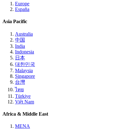
Europe
España
Asia Pacific
Australia
中国
India
Indonesia
日本
대한민국
Malaysia
Singapore
台灣
ไทย
Türkiye
Việt Nam
Africa & Middle East
MENA