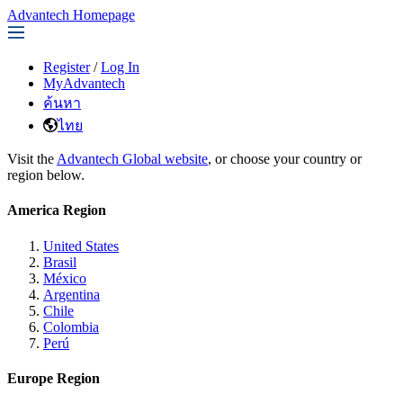
Advantech Homepage
Register
/
Log In
MyAdvantech
ค้นหา
ไทย
Visit the
Advantech Global website
, or choose your country or
region below.
America Region
United States
Brasil
México
Argentina
Chile
Colombia
Perú
Europe Region