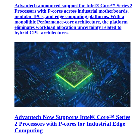
Advantech announced support for Intel® Core™ Series 2
Processors with P-cores across industrial motherboards,
modular IPCs, and edge computing platforms. With a
monolithic Performance-core architecture, the platform
eliminates workload allocation uncertainty related to
hybrid CPU architectures.
Advantech Now Supports Intel® Core™ Series
2 Processors with P-cores for Industrial Edge
Computing