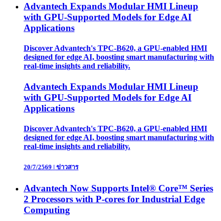
Advantech Expands Modular HMI Lineup
with GPU-Supported Models for Edge AI
Applications
Discover Advantech's TPC-B620, a GPU-enabled HMI
designed for edge AI, boosting smart manufacturing with
real-time insights and reliability.
Advantech Expands Modular HMI Lineup
with GPU-Supported Models for Edge AI
Applications
Discover Advantech's TPC-B620, a GPU-enabled HMI
designed for edge AI, boosting smart manufacturing with
real-time insights and reliability.
20/7/2569
|
ข่าวสาร
Advantech Now Supports Intel® Core™ Series
2 Processors with P-cores for Industrial Edge
Computing