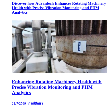
Discover how Advantech Enhances Rotating Machinery
Health with Precise Vibration Monitoring and PHM
Analytics
Enhancing Rotating Machinery Health with
Precise Vibration Monitoring and PHM
Analytics
22/7/2569
|
กรณีศึกษา