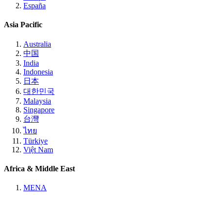
España
Asia Pacific
Australia
中国
India
Indonesia
日本
대한민국
Malaysia
Singapore
台灣
ไทย
Türkiye
Việt Nam
Africa & Middle East
MENA