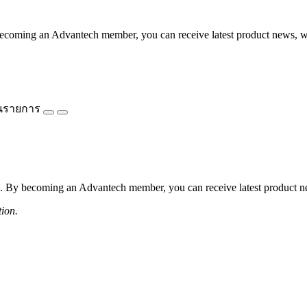
coming an Advantech member, you can receive latest product news, webi
นรายการ
 By becoming an Advantech member, you can receive latest product news
tion.