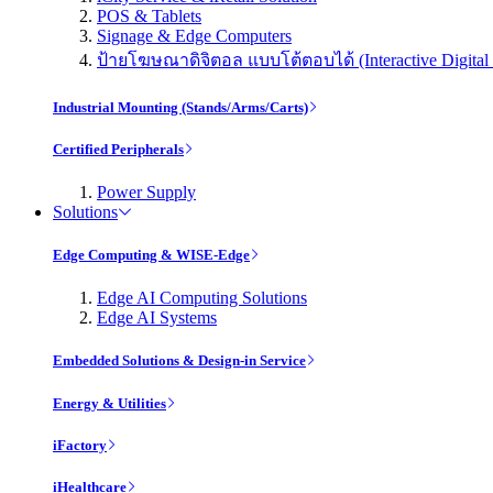
POS & Tablets
Signage & Edge Computers
ป้ายโฆษณาดิจิตอล แบบโต้ตอบได้ (Interactive Digital 
Industrial Mounting (Stands/Arms/Carts)
Certified Peripherals
Power Supply
Solutions
Edge Computing & WISE-Edge
Edge AI Computing Solutions
Edge AI Systems
Embedded Solutions & Design-in Service
Energy & Utilities
iFactory
iHealthcare