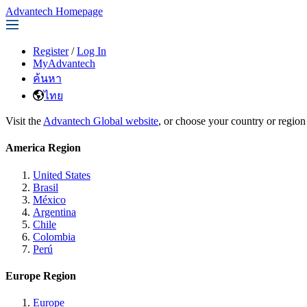
Advantech Homepage
Register
/
Log In
MyAdvantech
ค้นหา
ไทย
Visit the
Advantech Global website
, or choose your country or region
America Region
United States
Brasil
México
Argentina
Chile
Colombia
Perú
Europe Region
Europe