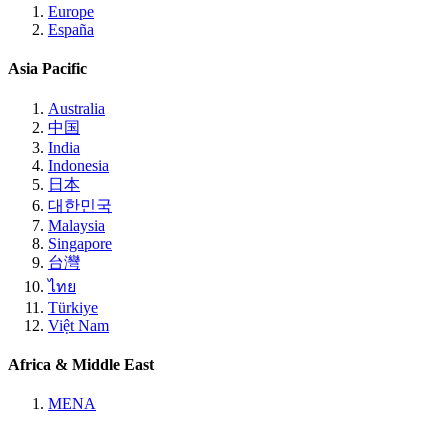
Europe
España
Asia Pacific
Australia
中国
India
Indonesia
日本
대한민국
Malaysia
Singapore
台灣
ไทย
Türkiye
Việt Nam
Africa & Middle East
MENA