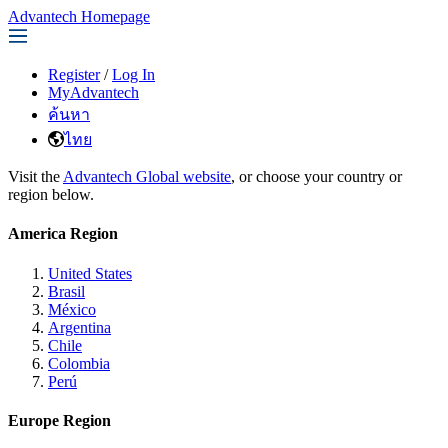
Advantech Homepage
Register
/
Log In
MyAdvantech
ค้นหา
ไทย
Visit the
Advantech Global website
, or choose your country or
region below.
America Region
United States
Brasil
México
Argentina
Chile
Colombia
Perú
Europe Region