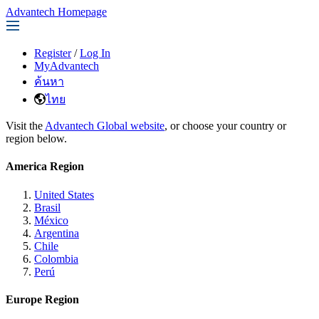
Advantech Homepage
Register
/
Log In
MyAdvantech
ค้นหา
ไทย
Visit the
Advantech Global website
, or choose your country or
region below.
America Region
United States
Brasil
México
Argentina
Chile
Colombia
Perú
Europe Region