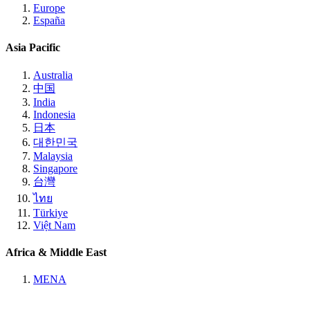
Europe
España
Asia Pacific
Australia
中国
India
Indonesia
日本
대한민국
Malaysia
Singapore
台灣
ไทย
Türkiye
Việt Nam
Africa & Middle East
MENA