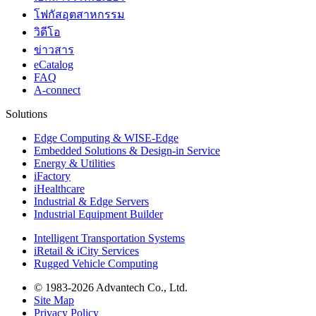
โฟกัสอุตสาหกรรม
วิดีโอ
ข่าวสาร
eCatalog
FAQ
A-connect
Solutions
Edge Computing & WISE-Edge
Embedded Solutions & Design-in Service
Energy & Utilities
iFactory
iHealthcare
Industrial & Edge Servers
Industrial Equipment Builder
Intelligent Transportation Systems
iRetail & iCity Services
Rugged Vehicle Computing
© 1983-2026 Advantech Co., Ltd.
Site Map
Privacy Policy