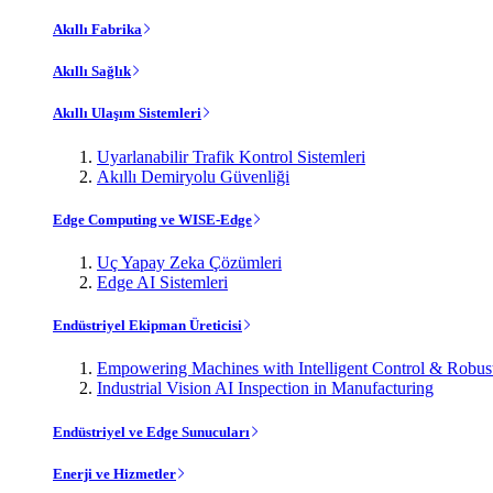
Akıllı Fabrika
Akıllı Sağlık
Akıllı Ulaşım Sistemleri
Uyarlanabilir Trafik Kontrol Sistemleri
Akıllı Demiryolu Güvenliği
Edge Computing ve WISE-Edge
Uç Yapay Zeka Çözümleri
Edge AI Sistemleri
Endüstriyel Ekipman Üreticisi
Empowering Machines with Intelligent Control & Robu
Industrial Vision AI Inspection in Manufacturing
Endüstriyel ve Edge Sunucuları
Enerji ve Hizmetler