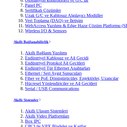
Otomasyon kontrolörleri ve G/Ç'lar
Panel PC
Sertifikalı Çözümler
Uzak G/Ç ve Kablosuz Algılayıcı Modüller
Veri Toplama (DAQ) ve İletişim
WebAccess Yazılımı & Edge Hazır Çözüm Platformu (S
Wireless I/O & Sensors
Akıllı Bağlanabilirlik
Akıllı Bağlantı Yazılımı
Endüstriyel Kablosuz ve Ağ Geçidi
Endüstriyel Protokol Ağ Geçitleri
Endüstriyel Tür Ethernet Anahtarları
Ethernet / Seri Aygıt Sunucuları
Fiber ve PoE Dönüştürücüler, Enjektörler, Uzatıcılar
Hücresel Yönlendiriciler ve Ağ Geçitleri
Serial / USB Communications
Akıllı Sistemler
Akıllı Ulaşım Sistemleri
Akıllı Video Platformları
Box IPC
CPCI ile VPX Bladeler ve Kartlar