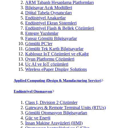
ARM Tabanlı Hesaplama Platformları
Bilgisayar Açık Modülleri
Dijital Tabela Oynatıcıları
Endüstriyel Anakartlar
Endüstriyel Ekran Sistemleri
Endüstriyel Flash & Bellek Çözümleri
Entegre Yazılımlar
Fansız Gömülü Bilgisayarlar
Gömülü PC'ler
Gömülü Tek Kartlı Bilgisayarlar
Kablosuz IoT Çözümleri ve eKağıt
Oyun Platformu Çözümleri
Uç AI ve IoT çözümleri
Wireless ePaper Display Solutions
Applied Computing (Design & Manufacturing Service)
Endüstriyel Otomasyon
Class I, Division 2 Çözümler
Gateways & Remote Terminal Units (RTUs)
Gömülü Otomasyon Bilgisayarları
Güç ve Enerji
İnsan Makine Arayüzleri (HMI)