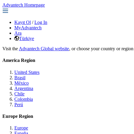
Advantech Homepage
Kayıt Ol
/
Log In
MyAdvantech
Ara
Türkiye
Visit the
Advantech Global website
, or choose your country or region
America Region
United States
Brasil
México
Argentina
Chile
Colombia
Perú
Europe Region
Europe
España