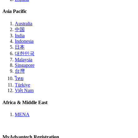
Asia Pacific
Australia
中国
India
Indonesia
日本
대한민국
Malaysia
Singapore
台灣
ไทย
Türkiye
Việt Nam
Africa & Middle East
MENA
MyAdvantech Registration