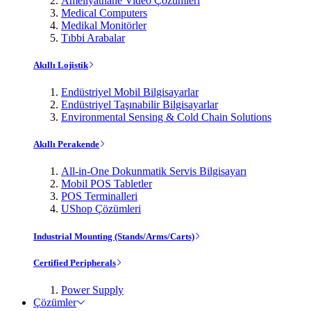
Ameliyathane Video Çözümleri
Medical Computers
Medikal Monitörler
Tıbbi Arabalar
Akıllı Lojistik
Endüstriyel Mobil Bilgisayarlar
Endüstriyel Taşınabilir Bilgisayarlar
Environmental Sensing & Cold Chain Solutions
Akıllı Perakende
All-in-One Dokunmatik Servis Bilgisayarı
Mobil POS Tabletler
POS Terminalleri
UShop Çözümleri
Industrial Mounting (Stands/Arms/Carts)
Certified Peripherals
Power Supply
Çözümler