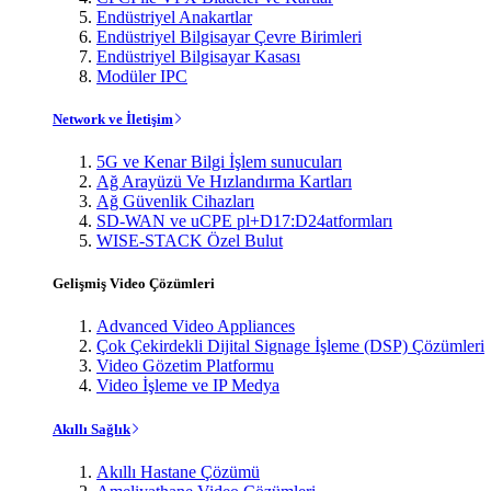
Endüstriyel Anakartlar
Endüstriyel Bilgisayar Çevre Birimleri
Endüstriyel Bilgisayar Kasası
Modüler IPC
Network ve İletişim
5G ve Kenar Bilgi İşlem sunucuları
Ağ Arayüzü Ve Hızlandırma Kartları
Ağ Güvenlik Cihazları
SD-WAN ve uCPE pl+D17:D24atformları
WISE-STACK Özel Bulut
Gelişmiş Video Çözümleri
Advanced Video Appliances
Çok Çekirdekli Dijital Signage İşleme (DSP) Çözümleri
Video Gözetim Platformu
Video İşleme ve IP Medya
Akıllı Sağlık
Akıllı Hastane Çözümü