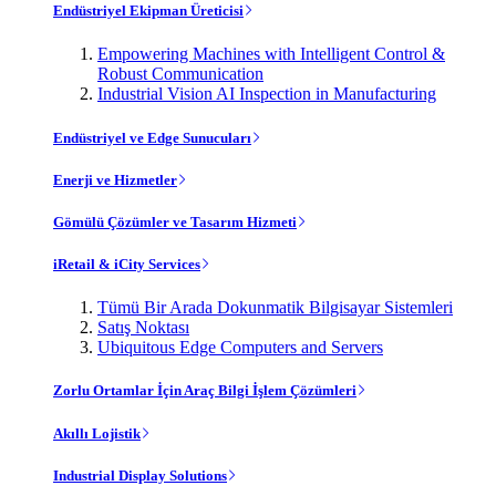
Endüstriyel Ekipman Üreticisi
Empowering Machines with Intelligent Control &
Robust Communication
Industrial Vision AI Inspection in Manufacturing
Endüstriyel ve Edge Sunucuları
Enerji ve Hizmetler
Gömülü Çözümler ve Tasarım Hizmeti
iRetail & iCity Services
Tümü Bir Arada Dokunmatik Bilgisayar Sistemleri
Satış Noktası
Ubiquitous Edge Computers and Servers
Zorlu Ortamlar İçin Araç Bilgi İşlem Çözümleri
Akıllı Lojistik
Industrial Display Solutions