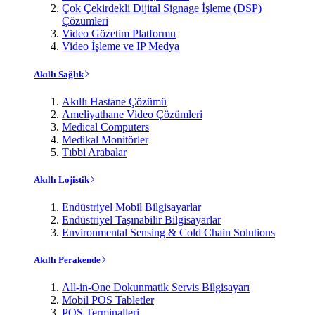
Çok Çekirdekli Dijital Signage İşleme (DSP)
Çözümleri
Video Gözetim Platformu
Video İşleme ve IP Medya
Akıllı Sağlık
Akıllı Hastane Çözümü
Ameliyathane Video Çözümleri
Medical Computers
Medikal Monitörler
Tıbbi Arabalar
Akıllı Lojistik
Endüstriyel Mobil Bilgisayarlar
Endüstriyel Taşınabilir Bilgisayarlar
Environmental Sensing & Cold Chain Solutions
Akıllı Perakende
All-in-One Dokunmatik Servis Bilgisayarı
Mobil POS Tabletler
POS Terminalleri