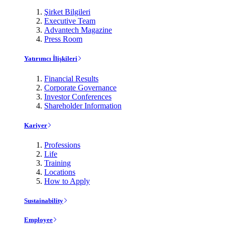
Şirket Bilgileri
Executive Team
Advantech Magazine
Press Room
Yatırımcı İlişkileri
Financial Results
Corporate Governance
Investor Conferences
Shareholder Information
Kariyer
Professions
Life
Training
Locations
How to Apply
Sustainability
Employee