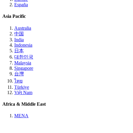
España
Asia Pacific
Australia
中国
India
Indonesia
日本
대한민국
Malaysia
Singapore
台灣
ไทย
Türkiye
Việt Nam
Africa & Middle East
MENA