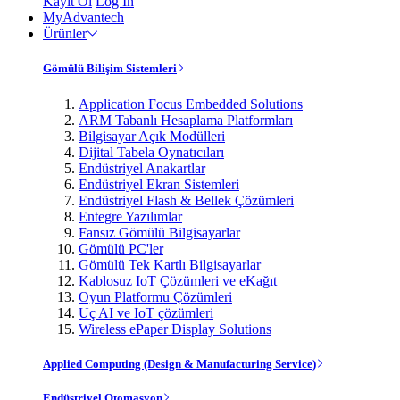
Kayıt Ol
Log In
MyAdvantech
Ürünler
Gömülü Bilişim Sistemleri
Application Focus Embedded Solutions
ARM Tabanlı Hesaplama Platformları
Bilgisayar Açık Modülleri
Dijital Tabela Oynatıcıları
Endüstriyel Anakartlar
Endüstriyel Ekran Sistemleri
Endüstriyel Flash & Bellek Çözümleri
Entegre Yazılımlar
Fansız Gömülü Bilgisayarlar
Gömülü PC'ler
Gömülü Tek Kartlı Bilgisayarlar
Kablosuz IoT Çözümleri ve eKağıt
Oyun Platformu Çözümleri
Uç AI ve IoT çözümleri
Wireless ePaper Display Solutions
Applied Computing (Design & Manufacturing Service)
Endüstriyel Otomasyon