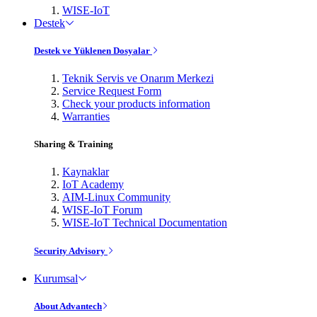
WISE-IoT
Destek
Destek ve Yüklenen Dosyalar
Teknik Servis ve Onarım Merkezi
Service Request Form
Check your products information
Warranties
Sharing & Training
Kaynaklar
IoT Academy
AIM-Linux Community
WISE-IoT Forum
WISE-IoT Technical Documentation
Security Advisory
Kurumsal
About Advantech