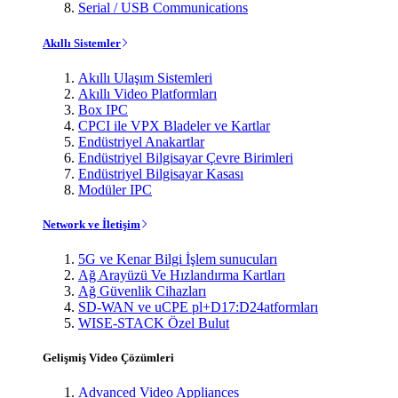
Serial / USB Communications
Akıllı Sistemler
Akıllı Ulaşım Sistemleri
Akıllı Video Platformları
Box IPC
CPCI ile VPX Bladeler ve Kartlar
Endüstriyel Anakartlar
Endüstriyel Bilgisayar Çevre Birimleri
Endüstriyel Bilgisayar Kasası
Modüler IPC
Network ve İletişim
5G ve Kenar Bilgi İşlem sunucuları
Ağ Arayüzü Ve Hızlandırma Kartları
Ağ Güvenlik Cihazları
SD-WAN ve uCPE pl+D17:D24atformları
WISE-STACK Özel Bulut
Gelişmiş Video Çözümleri
Advanced Video Appliances