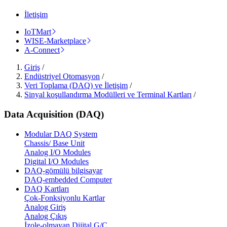
İletişim
IoTMart
WISE-Marketplace
A-Connect
Giriş
/
Endüstriyel Otomasyon
/
Veri Toplama (DAQ) ve İletişim
/
Sinyal koşullandırma Modülleri ve Terminal Kartları
/
Data Acquisition (DAQ)
Modular DAQ System
Chassis/ Base Unit
Analog I/O Modules
Digital I/O Modules
DAQ-gömülü bilgisayar
DAQ-embedded Computer
DAQ Kartları
Çok-Fonksiyonlu Kartlar
Analog Giriş
Analog Çıkış
İzole-olmayan Dijital G/Ç