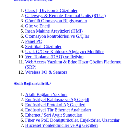
Class I, Division 2 Çözümler
Gateways & Remote Terminal Units (RTUs)
Gömülü Otomasyon Bilgisayarları
Güç ve Enerji
İnsan Makine Arayüzleri (HMI)
Otomasyon kontrolörleri ve G/Ç'lar
Panel PC
Sertifikalı Çözümler
Uzak G/Ç ve Kablosuz Algılayıcı Modüller
Veri Toplama (DAQ) ve İletişim
WebAccess Yazılımı & Edge Hazır Çözüm Platformu
(SRP)
Wireless I/O & Sensors
Akıllı Bağlanabilirlik
Akıllı Bağlantı Yazılımı
Endüstriyel Kablosuz ve Ağ Geçidi
Endüstriyel Protokol Ağ Geçitleri
Endüstriyel Tür Ethernet Anahtarları
Ethernet / Seri Aygıt Sunucuları
Fiber ve PoE Dönüştürücüler, Enjektörler, Uzatıcılar
Hücresel Yönlendiriciler ve Ağ Geçitleri