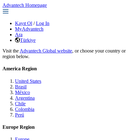
Advantech Homepage
Kayıt Ol
/
Log In
MyAdvantech
Ara
Türkiye
Visit the
Advantech Global website
, or choose your country or
region below.
America Region
United States
Brasil
México
Argentina
Chile
Colombia
Perú
Europe Region
Europe