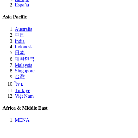
España
Asia Pacific
Australia
中国
India
Indonesia
日本
대한민국
Malaysia
Singapore
台灣
ไทย
Türkiye
Việt Nam
Africa & Middle East
MENA