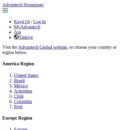
Advantech Homepage
Kayıt Ol
/
Log In
MyAdvantech
Ara
Türkiye
Visit the
Advantech Global website
, or choose your country or
region below.
America Region
United States
Brasil
México
Argentina
Chile
Colombia
Perú
Europe Region
Europe