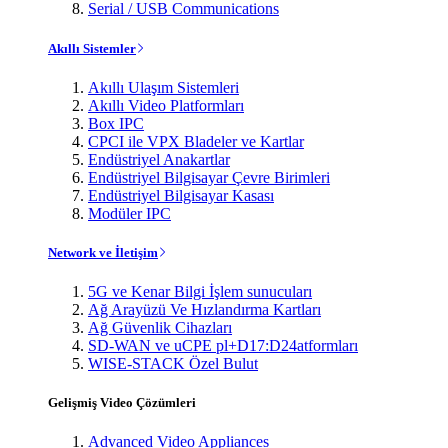
Serial / USB Communications
Akıllı Sistemler
Akıllı Ulaşım Sistemleri
Akıllı Video Platformları
Box IPC
CPCI ile VPX Bladeler ve Kartlar
Endüstriyel Anakartlar
Endüstriyel Bilgisayar Çevre Birimleri
Endüstriyel Bilgisayar Kasası
Modüler IPC
Network ve İletişim
5G ve Kenar Bilgi İşlem sunucuları
Ağ Arayüzü Ve Hızlandırma Kartları
Ağ Güvenlik Cihazları
SD-WAN ve uCPE pl+D17:D24atformları
WISE-STACK Özel Bulut
Gelişmiş Video Çözümleri
Advanced Video Appliances