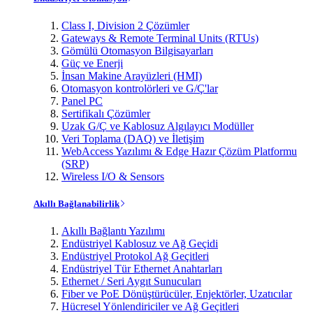
Class I, Division 2 Çözümler
Gateways & Remote Terminal Units (RTUs)
Gömülü Otomasyon Bilgisayarları
Güç ve Enerji
İnsan Makine Arayüzleri (HMI)
Otomasyon kontrolörleri ve G/Ç'lar
Panel PC
Sertifikalı Çözümler
Uzak G/Ç ve Kablosuz Algılayıcı Modüller
Veri Toplama (DAQ) ve İletişim
WebAccess Yazılımı & Edge Hazır Çözüm Platformu
(SRP)
Wireless I/O & Sensors
Akıllı Bağlanabilirlik
Akıllı Bağlantı Yazılımı
Endüstriyel Kablosuz ve Ağ Geçidi
Endüstriyel Protokol Ağ Geçitleri
Endüstriyel Tür Ethernet Anahtarları
Ethernet / Seri Aygıt Sunucuları
Fiber ve PoE Dönüştürücüler, Enjektörler, Uzatıcılar
Hücresel Yönlendiriciler ve Ağ Geçitleri