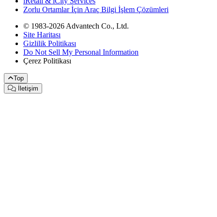
iRetail & iCity Services
Zorlu Ortamlar İçin Araç Bilgi İşlem Çözümleri
© 1983-2026 Advantech Co., Ltd.
Site Haritası
Gizlilik Politikası
Do Not Sell My Personal Information
Çerez Politikası
Top
İletişim