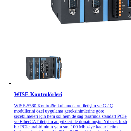
WISE Kontrolörleri
WISE-5580 Kontrolör, kullanıcıların iletişim ve G / Ç
modüllerini özel uygulama gereksinimlerine göre
seçebilmeleri için hem sol hem de sağ tarafında standart PCIe
ve EtherCAT iletişim arayüzleri ile donatılmıştır. Yüksek hızlı
bir PCIe arabiriminin yanı sıra 100 Mbps'ye kadar iletim