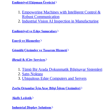
Endüstriyel Ekipman Üreticisi
Empowering Machines with Intelligent Control &
Robust Communication
Industrial Vision AI Inspection in Manufacturing
Endüstriyel ve Edge Sunucuları
Enerji ve Hizmetler
Gömülü Çözümler ve Tasarım Hizmeti
iRetail & iCity Services
Tümü Bir Arada Dokunmatik Bilgisayar Sistemleri
Satış Noktası
Ubiquitous Edge Computers and Servers
Zorlu Ortamlar İçin Araç Bilgi İşlem Çözümleri
Akıllı Lojistik
Industrial Display Solutions