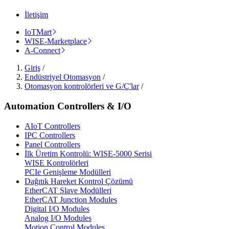
İletişim
IoTMart
WISE-Marketplace
A-Connect
Giriş
/
Endüstriyel Otomasyon
/
Otomasyon kontrolörleri ve G/Ç'lar
/
Automation Controllers & I/O
AIoT Controllers
IPC Controllers
Panel Controllers
İlk Üretim Kontrolü: WISE-5000 Serisi
WISE Kontrolörleri
PCIe Genişleme Modülleri
Dağıtık Hareket Kontrol Çözümü
EtherCAT Slave Modülleri
EtherCAT Junction Modules
Digital I/O Modules
Analog I/O Modules
Motion Control Modules