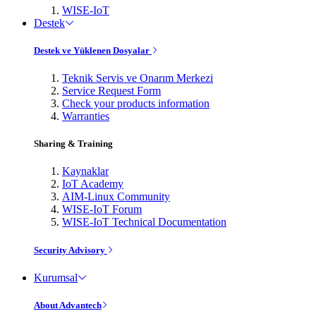
WISE-IoT
Destek
Destek ve Yüklenen Dosyalar
Teknik Servis ve Onarım Merkezi
Service Request Form
Check your products information
Warranties
Sharing & Training
Kaynaklar
IoT Academy
AIM-Linux Community
WISE-IoT Forum
WISE-IoT Technical Documentation
Security Advisory
Kurumsal
About Advantech