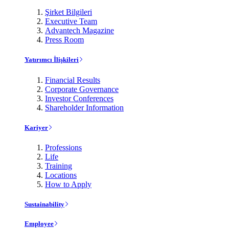
Şirket Bilgileri
Executive Team
Advantech Magazine
Press Room
Yatırımcı İlişkileri
Financial Results
Corporate Governance
Investor Conferences
Shareholder Information
Kariyer
Professions
Life
Training
Locations
How to Apply
Sustainability
Employee