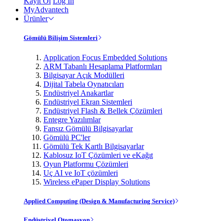
Kayıt Ol
Log In
MyAdvantech
Ürünler
Gömülü Bilişim Sistemleri
Application Focus Embedded Solutions
ARM Tabanlı Hesaplama Platformları
Bilgisayar Açık Modülleri
Dijital Tabela Oynatıcıları
Endüstriyel Anakartlar
Endüstriyel Ekran Sistemleri
Endüstriyel Flash & Bellek Çözümleri
Entegre Yazılımlar
Fansız Gömülü Bilgisayarlar
Gömülü PC'ler
Gömülü Tek Kartlı Bilgisayarlar
Kablosuz IoT Çözümleri ve eKağıt
Oyun Platformu Çözümleri
Uç AI ve IoT çözümleri
Wireless ePaper Display Solutions
Applied Computing (Design & Manufacturing Service)
Endüstriyel Otomasyon