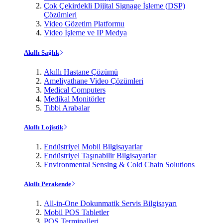
Çok Çekirdekli Dijital Signage İşleme (DSP)
Çözümleri
Video Gözetim Platformu
Video İşleme ve IP Medya
Akıllı Sağlık
Akıllı Hastane Çözümü
Ameliyathane Video Çözümleri
Medical Computers
Medikal Monitörler
Tıbbi Arabalar
Akıllı Lojistik
Endüstriyel Mobil Bilgisayarlar
Endüstriyel Taşınabilir Bilgisayarlar
Environmental Sensing & Cold Chain Solutions
Akıllı Perakende
All-in-One Dokunmatik Servis Bilgisayarı
Mobil POS Tabletler
POS Terminalleri