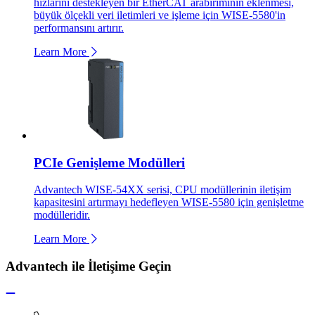
hızlarını destekleyen bir EtherCAT arabiriminin eklenmesi,
büyük ölçekli veri iletimleri ve işleme için WISE-5580'in
performansını artırır.
Learn More
PCIe Genişleme Modülleri
Advantech WISE-54XX serisi, CPU modüllerinin iletişim
kapasitesini artırmayı hedefleyen WISE-5580 için genişletme
modülleridir.
Learn More
Advantech ile İletişime Geçin