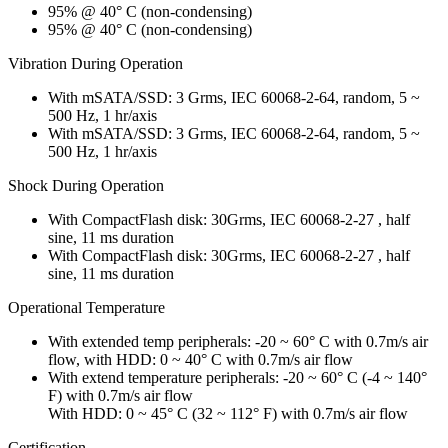
95% @ 40° C (non-condensing)
95% @ 40° C (non-condensing)
Vibration During Operation
With mSATA/SSD: 3 Grms, IEC 60068-2-64, random, 5 ~
500 Hz, 1 hr/axis
With mSATA/SSD: 3 Grms, IEC 60068-2-64, random, 5 ~
500 Hz, 1 hr/axis
Shock During Operation
With CompactFlash disk: 30Grms, IEC 60068-2-27 , half
sine, 11 ms duration
With CompactFlash disk: 30Grms, IEC 60068-2-27 , half
sine, 11 ms duration
Operational Temperature
With extended temp peripherals: -20 ~ 60° C with 0.7m/s air
flow, with HDD: 0 ~ 40° C with 0.7m/s air flow
With extend temperature peripherals: -20 ~ 60° C (-4 ~ 140°
F) with 0.7m/s air flow
With HDD: 0 ~ 45° C (32 ~ 112° F) with 0.7m/s air flow
Certification