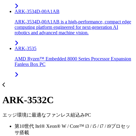
ARK-3534D-00A1AB
ARK-3534D-00A1AB is a high-performance, compact edge
computing platform engineered for next-generation AI
robotics and advanced machine vision.
ARK-3535
AMD Ryzen™ Embedded 8000 Series Processor Expansion
Fanless Box PC
ARK-3532C
エッジ環境に最適なファンレス組込みPC
第10世代 Itel® Xeon® W / Core™ i3 / i5 / i7 / i9プロセッ
サ搭載