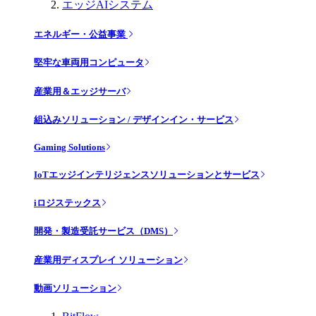
エッジAIシステム
エネルギー・公益事業
堅牢な車両用コンピュータ
産業用＆エッジサーバ
組込みソリューション / デザインイン・サービス
Gaming Solutions
IoTエッジインテリジェンスソリューションとサービス
iロジステックス
開発・製造受託サービス（DMS）
産業用ディスプレイ ソリューション
動画ソリューション