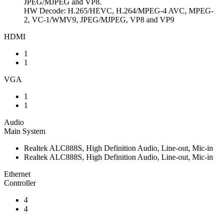
JPEG/MJPEG and VP8.
HW Decode: H.265/HEVC, H.264/MPEG-4 AVC, MPEG-
2, VC-1/WMV9, JPEG/MJPEG, VP8 and VP9
HDMI
1
1
VGA
1
1
Audio
Main System
Realtek ALC888S, High Definition Audio, Line-out, Mic-in
Realtek ALC888S, High Definition Audio, Line-out, Mic-in
Ethernet
Controller
4
4