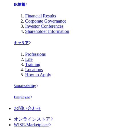
IR情報
Financial Results
Corporate Governance
Investor Conferences
Shareholder Information
キャリア
Professions
Life
Training
Locations
How to Apply
Sustainability
Employee
お問い合わせ
オンラインストア
WISE-Marketplace