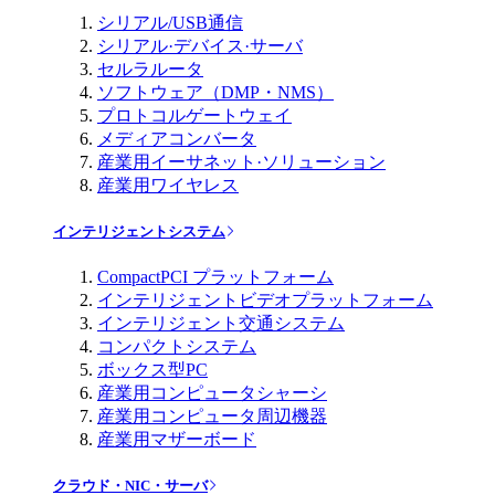
シリアル/USB通信
シリアル·デバイス·サーバ
セルラルータ
ソフトウェア（DMP・NMS）
プロトコルゲートウェイ
メディアコンバータ
産業用イーサネット·ソリューション
産業用ワイヤレス
インテリジェントシステム
CompactPCI プラットフォーム
インテリジェントビデオプラットフォーム
インテリジェント交通システム
コンパクトシステム
ボックス型PC
産業用コンピュータシャーシ
産業用コンピュータ周辺機器
産業用マザーボード
クラウド・NIC・サーバ