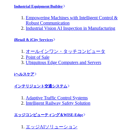
Industrial Equipment Builder
Empowering Machines with Intelligent Control &
Robust Communication
Industrial Vision AI Inspection in Manufacturing
iRetail & iCity Services
オールインワン・タッチコンピュータ
Point of Sale
Ubiquitous Edge Computers and Servers
iヘルスケア
インテリジェント交通システム
Adaptive Traffic Control Systems
Intelligent Railway Safety Solution
エッジコンピューティング＆WISE-Edge
エッジAIソリューション