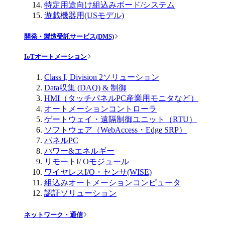
特定用途向け組込みボード/システム
遊戯機器用(USモデル)
開発・製造受託サービス(DMS)
IoTオートメーション
Class I, Division 2ソリューション
Data収集 (DAQ) & 制御
HMI（タッチパネルPC産業用モニタなど）
オートメーションコントローラ
ゲートウェイ・遠隔制御ユニット（RTU）
ソフトウェア（WebAccess・Edge SRP）
パネルPC
パワー&エネルギー
リモートI/ Oモジュール
ワイヤレスI/O・センサ(WISE)
組込みオートメーションコンピュータ
認証ソリューション
ネットワーク・通信