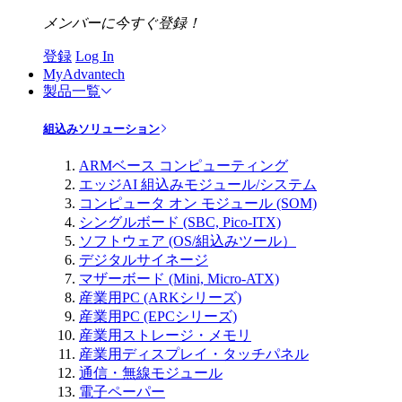
メンバーに今すぐ登録！
登録
Log In
MyAdvantech
製品一覧
組込みソリューション
ARMベース コンピューティング
エッジAI 組込みモジュール/システム
コンピュータ オン モジュール (SOM)
シングルボード (SBC, Pico-ITX)
ソフトウェア (OS/組込みツール）
デジタルサイネージ
マザーボード (Mini, Micro-ATX)
産業用PC (ARKシリーズ)
産業用PC (EPCシリーズ)
産業用ストレージ・メモリ
産業用ディスプレイ・タッチパネル
通信・無線モジュール
電子ペーパー