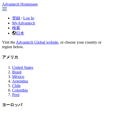
Advantech Homepage
登録
/
Log In
MyAdvantech
検索
日本
Visit the
Advantech Global website
, or choose your country or
region below.
アメリカ
United States
Brasil
México
Argentina
Chile
Colombia
Perú
ヨーロッパ