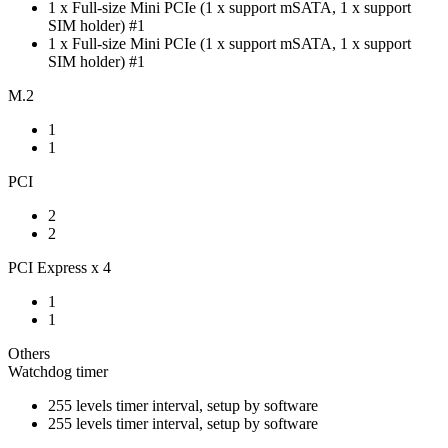
1 x Full-size Mini PCIe (1 x support mSATA, 1 x support
SIM holder) #1
1 x Full-size Mini PCIe (1 x support mSATA, 1 x support
SIM holder) #1
M.2
1
1
PCI
2
2
PCI Express x 4
1
1
Others
Watchdog timer
255 levels timer interval, setup by software
255 levels timer interval, setup by software