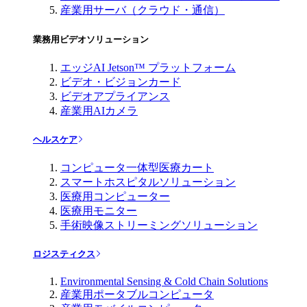
産業用サーバ（クラウド・通信）
業務用ビデオソリューション
エッジAI Jetson™ プラットフォーム
ビデオ・ビジョンカード
ビデオアプライアンス
産業用AIカメラ
ヘルスケア
コンピュータ一体型医療カート
スマートホスピタルソリューション
医療用コンピューター
医療用モニター
手術映像ストリーミングソリューション
ロジスティクス
Environmental Sensing & Cold Chain Solutions
産業用ポータブルコンピュータ