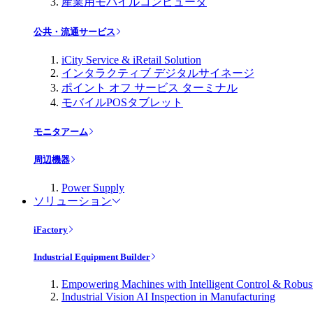
産業用モバイルコンピュータ
公共・流通サービス
iCity Service & iRetail Solution
インタラクティブ デジタルサイネージ
ポイント オフ サービス ターミナル
モバイルPOSタブレット
モニタアーム
周辺機器
Power Supply
ソリューション
iFactory
Industrial Equipment Builder
Empowering Machines with Intelligent Control & Robu
Industrial Vision AI Inspection in Manufacturing