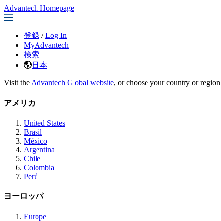
Advantech Homepage
登録
/
Log In
MyAdvantech
検索
日本
Visit the
Advantech Global website
, or choose your country or region
アメリカ
United States
Brasil
México
Argentina
Chile
Colombia
Perú
ヨーロッパ
Europe