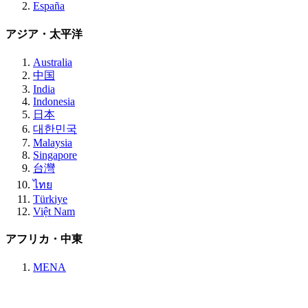
España
アジア・太平洋
Australia
中国
India
Indonesia
日本
대한민국
Malaysia
Singapore
台灣
ไทย
Türkiye
Việt Nam
アフリカ・中東
MENA