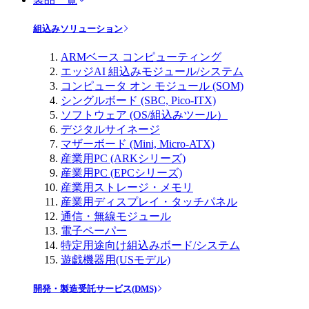
組込みソリューション
ARMベース コンピューティング
エッジAI 組込みモジュール/システム
コンピュータ オン モジュール (SOM)
シングルボード (SBC, Pico-ITX)
ソフトウェア (OS/組込みツール）
デジタルサイネージ
マザーボード (Mini, Micro-ATX)
産業用PC (ARKシリーズ)
産業用PC (EPCシリーズ)
産業用ストレージ・メモリ
産業用ディスプレイ・タッチパネル
通信・無線モジュール
電子ペーパー
特定用途向け組込みボード/システム
遊戯機器用(USモデル)
開発・製造受託サービス(DMS)