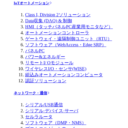
IoTオートメーション
Class I, Division 2ソリューション
Data収集 (DAQ) & 制御
HMI（タッチパネルPC産業用モニタなど）
オートメーションコントローラ
ゲートウェイ・遠隔制御ユニット（RTU）
ソフトウェア（WebAccess・Edge SRP）
パネルPC
パワー&エネルギー
リモートI/ Oモジュール
ワイヤレスI/O・センサ(WISE)
組込みオートメーションコンピュータ
認証ソリューション
ネットワーク・通信
シリアル/USB通信
シリアル·デバイス·サーバ
セルラルータ
ソフトウェア（DMP・NMS）