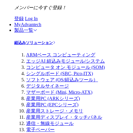
メンバーに今すぐ登録！
登録
Log In
MyAdvantech
製品一覧
組込みソリューション
ARMベース コンピューティング
エッジAI 組込みモジュール/システム
コンピュータ オン モジュール (SOM)
シングルボード (SBC, Pico-ITX)
ソフトウェア (OS/組込みツール）
デジタルサイネージ
マザーボード (Mini, Micro-ATX)
産業用PC (ARKシリーズ)
産業用PC (EPCシリーズ)
産業用ストレージ・メモリ
産業用ディスプレイ・タッチパネル
通信・無線モジュール
電子ペーパー