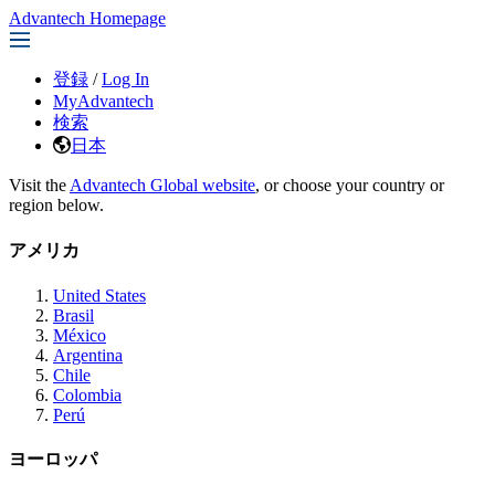
Advantech Homepage
登録
/
Log In
MyAdvantech
検索
日本
Visit the
Advantech Global website
, or choose your country or
region below.
アメリカ
United States
Brasil
México
Argentina
Chile
Colombia
Perú
ヨーロッパ