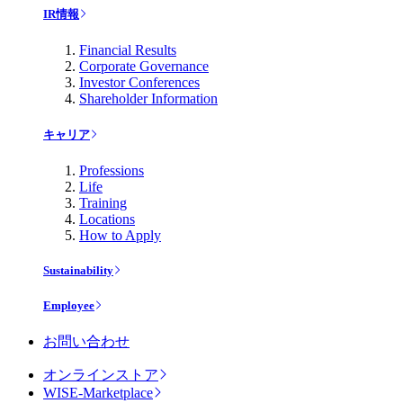
IR情報
Financial Results
Corporate Governance
Investor Conferences
Shareholder Information
キャリア
Professions
Life
Training
Locations
How to Apply
Sustainability
Employee
お問い合わせ
オンラインストア
WISE-Marketplace