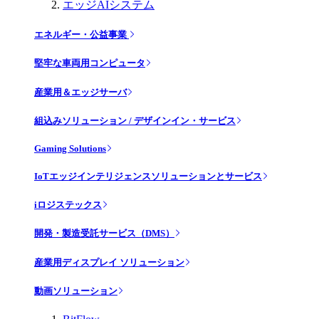
エッジAIシステム
エネルギー・公益事業
堅牢な車両用コンピュータ
産業用＆エッジサーバ
組込みソリューション / デザインイン・サービス
Gaming Solutions
IoTエッジインテリジェンスソリューションとサービス
iロジステックス
開発・製造受託サービス（DMS）
産業用ディスプレイ ソリューション
動画ソリューション