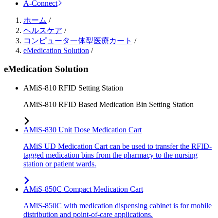
A-Connect
ホーム
/
ヘルスケア
/
コンピュータ一体型医療カート
/
eMedication Solution
/
eMedication Solution
AMiS-810 RFID Setting Station
AMiS-810 RFID Based Medication Bin Setting Station
AMiS-830 Unit Dose Medication Cart
AMiS UD Medication Cart can be used to transfer the RFID-
tagged medication bins from the pharmacy to the nursing
station or patient wards.
AMiS-850C Compact Medication Cart
AMiS-850C with medication dispensing cabinet is for mobile
distribution and point-of-care applications.