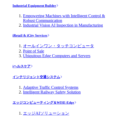
Industrial Equipment Builder
Empowering Machines with Intelligent Control &
Robust Communication
Industrial Vision AI Inspection in Manufacturing
iRetail & iCity Services
オールインワン・タッチコンピュータ
Point of Sale
Ubiquitous Edge Computers and Servers
iヘルスケア
インテリジェント交通システム
Adaptive Traffic Control Systems
Intelligent Railway Safety Solution
エッジコンピューティング＆WISE-Edge
エッジAIソリューション