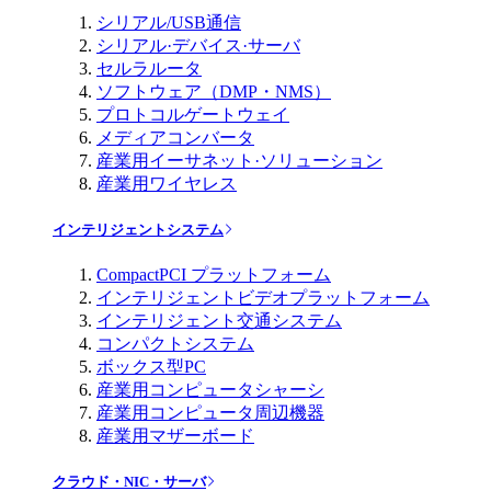
シリアル/USB通信
シリアル·デバイス·サーバ
セルラルータ
ソフトウェア（DMP・NMS）
プロトコルゲートウェイ
メディアコンバータ
産業用イーサネット·ソリューション
産業用ワイヤレス
インテリジェントシステム
CompactPCI プラットフォーム
インテリジェントビデオプラットフォーム
インテリジェント交通システム
コンパクトシステム
ボックス型PC
産業用コンピュータシャーシ
産業用コンピュータ周辺機器
産業用マザーボード
クラウド・NIC・サーバ