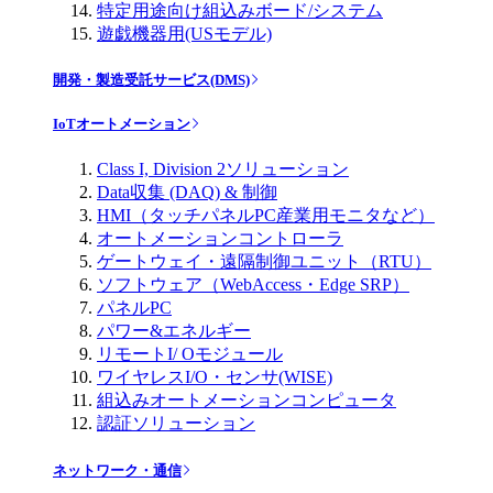
特定用途向け組込みボード/システム
遊戯機器用(USモデル)
開発・製造受託サービス(DMS)
IoTオートメーション
Class I, Division 2ソリューション
Data収集 (DAQ) & 制御
HMI（タッチパネルPC産業用モニタなど）
オートメーションコントローラ
ゲートウェイ・遠隔制御ユニット（RTU）
ソフトウェア（WebAccess・Edge SRP）
パネルPC
パワー&エネルギー
リモートI/ Oモジュール
ワイヤレスI/O・センサ(WISE)
組込みオートメーションコンピュータ
認証ソリューション
ネットワーク・通信