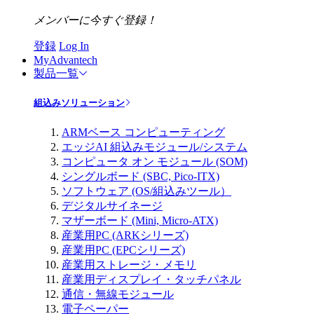
メンバーに今すぐ登録！
登録
Log In
MyAdvantech
製品一覧
組込みソリューション
ARMベース コンピューティング
エッジAI 組込みモジュール/システム
コンピュータ オン モジュール (SOM)
シングルボード (SBC, Pico-ITX)
ソフトウェア (OS/組込みツール）
デジタルサイネージ
マザーボード (Mini, Micro-ATX)
産業用PC (ARKシリーズ)
産業用PC (EPCシリーズ)
産業用ストレージ・メモリ
産業用ディスプレイ・タッチパネル
通信・無線モジュール
電子ペーパー