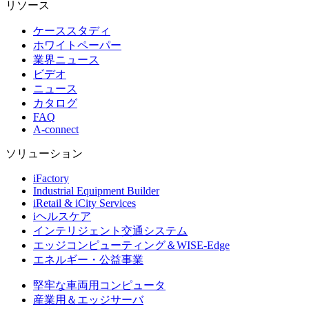
リソース
ケーススタディ
ホワイトペーパー
業界ニュース
ビデオ
ニュース
カタログ
FAQ
A-connect
ソリューション
iFactory
Industrial Equipment Builder
iRetail & iCity Services
iヘルスケア
インテリジェント交通システム
エッジコンピューティング＆WISE-Edge
エネルギー・公益事業
堅牢な車両用コンピュータ
産業用＆エッジサーバ