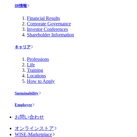
IR情報
Financial Results
Corporate Governance
Investor Conferences
Shareholder Information
キャリア
Professions
Life
Training
Locations
How to Apply
Sustainability
Employee
お問い合わせ
オンラインストア
WISE-Marketplace