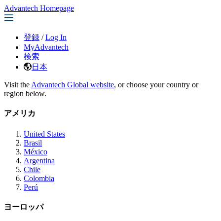
Advantech Homepage
登録
/
Log In
MyAdvantech
検索
日本
Visit the
Advantech Global website
, or choose your country or
region below.
アメリカ
United States
Brasil
México
Argentina
Chile
Colombia
Perú
ヨーロッパ