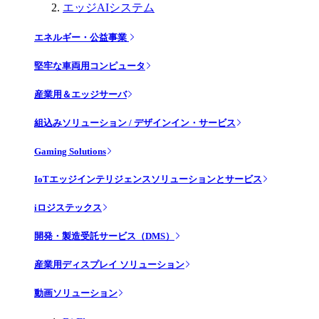
エッジAIシステム
エネルギー・公益事業
堅牢な車両用コンピュータ
産業用＆エッジサーバ
組込みソリューション / デザインイン・サービス
Gaming Solutions
IoTエッジインテリジェンスソリューションとサービス
iロジステックス
開発・製造受託サービス（DMS）
産業用ディスプレイ ソリューション
動画ソリューション