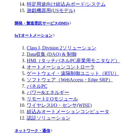
特定用途向け組込みボード/システム
遊戯機器用(USモデル)
開発・製造受託サービス(DMS)
IoTオートメーション
Class I, Division 2ソリューション
Data収集 (DAQ) & 制御
HMI（タッチパネルPC産業用モニタなど）
オートメーションコントローラ
ゲートウェイ・遠隔制御ユニット（RTU）
ソフトウェア（WebAccess・Edge SRP）
パネルPC
パワー&エネルギー
リモートI/ Oモジュール
ワイヤレスI/O・センサ(WISE)
組込みオートメーションコンピュータ
認証ソリューション
ネットワーク・通信