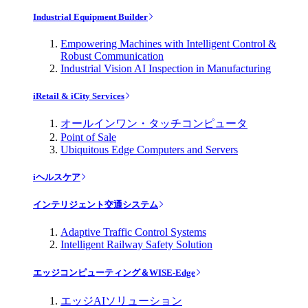
Industrial Equipment Builder
Empowering Machines with Intelligent Control &
Robust Communication
Industrial Vision AI Inspection in Manufacturing
iRetail & iCity Services
オールインワン・タッチコンピュータ
Point of Sale
Ubiquitous Edge Computers and Servers
iヘルスケア
インテリジェント交通システム
Adaptive Traffic Control Systems
Intelligent Railway Safety Solution
エッジコンピューティング＆WISE-Edge
エッジAIソリューション