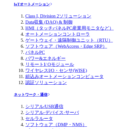
IoTオートメーション
Class I, Division 2ソリューション
Data収集 (DAQ) & 制御
HMI（タッチパネルPC産業用モニタなど）
オートメーションコントローラ
ゲートウェイ・遠隔制御ユニット（RTU）
ソフトウェア（WebAccess・Edge SRP）
パネルPC
パワー&エネルギー
リモートI/ Oモジュール
ワイヤレスI/O・センサ(WISE)
組込みオートメーションコンピュータ
認証ソリューション
ネットワーク・通信
シリアル/USB通信
シリアル·デバイス·サーバ
セルラルータ
ソフトウェア（DMP・NMS）