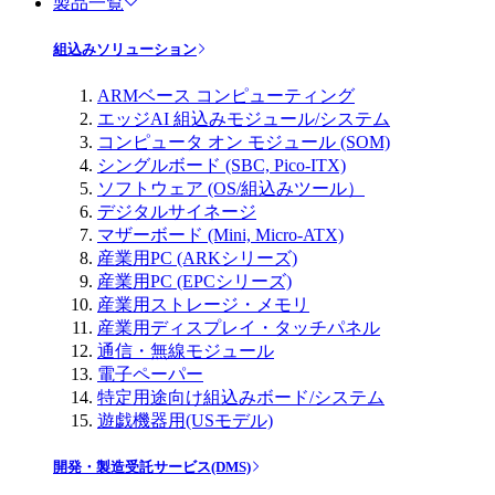
製品一覧
組込みソリューション
ARMベース コンピューティング
エッジAI 組込みモジュール/システム
コンピュータ オン モジュール (SOM)
シングルボード (SBC, Pico-ITX)
ソフトウェア (OS/組込みツール）
デジタルサイネージ
マザーボード (Mini, Micro-ATX)
産業用PC (ARKシリーズ)
産業用PC (EPCシリーズ)
産業用ストレージ・メモリ
産業用ディスプレイ・タッチパネル
通信・無線モジュール
電子ペーパー
特定用途向け組込みボード/システム
遊戯機器用(USモデル)
開発・製造受託サービス(DMS)