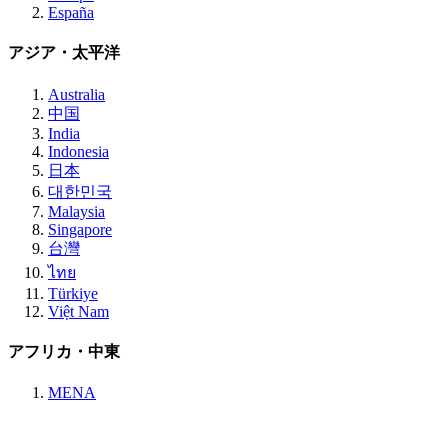
España
アジア・太平洋
Australia
中国
India
Indonesia
日本
대한민국
Malaysia
Singapore
台灣
ไทย
Türkiye
Việt Nam
アフリカ・中東
MENA