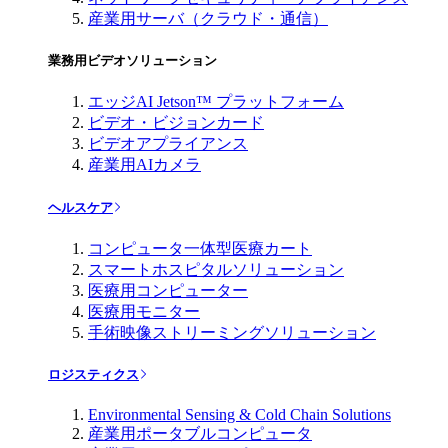
産業用サーバ（クラウド・通信）
業務用ビデオソリューション
エッジAI Jetson™ プラットフォーム
ビデオ・ビジョンカード
ビデオアプライアンス
産業用AIカメラ
ヘルスケア
コンピュータ一体型医療カート
スマートホスピタルソリューション
医療用コンピューター
医療用モニター
手術映像ストリーミングソリューション
ロジスティクス
Environmental Sensing & Cold Chain Solutions
産業用ポータブルコンピュータ