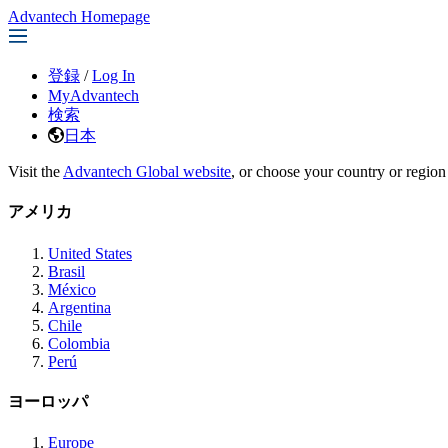
Advantech Homepage
登録
/
Log In
MyAdvantech
検索
日本
Visit the
Advantech Global website
, or choose your country or region
アメリカ
United States
Brasil
México
Argentina
Chile
Colombia
Perú
ヨーロッパ
Europe