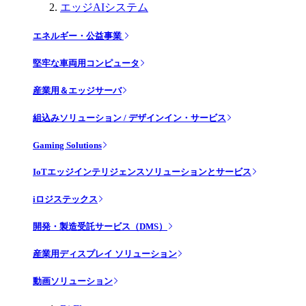
エッジAIシステム
エネルギー・公益事業
堅牢な車両用コンピュータ
産業用＆エッジサーバ
組込みソリューション / デザインイン・サービス
Gaming Solutions
IoTエッジインテリジェンスソリューションとサービス
iロジステックス
開発・製造受託サービス（DMS）
産業用ディスプレイ ソリューション
動画ソリューション