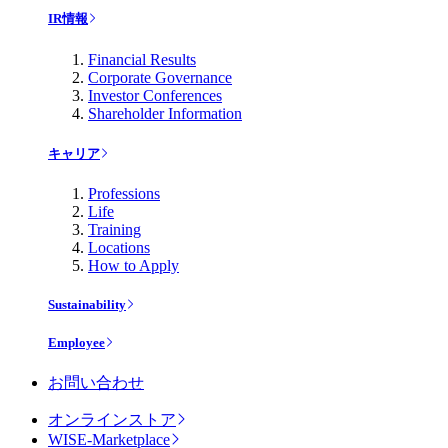
IR情報
Financial Results
Corporate Governance
Investor Conferences
Shareholder Information
キャリア
Professions
Life
Training
Locations
How to Apply
Sustainability
Employee
お問い合わせ
オンラインストア
WISE-Marketplace