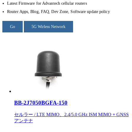
Latest Firmware for Advantech cellular routers
Router Apps, Blog, FAQ, Dev Zone, Software update policy
Go
5G Wirless Network
BB-2J7050BGFA-150
セルラー / LTE MIMO、2.4/5.0 GHz ISM MIMO + GNSS
アンテナ