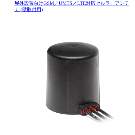
屋外設置向けGSM／UMTS／LTE対応セルラーアンテ
ナ (壁取付用)