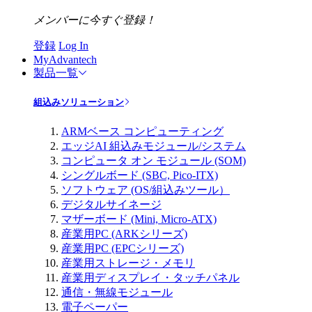
メンバーに今すぐ登録！
登録
Log In
MyAdvantech
製品一覧
組込みソリューション
ARMベース コンピューティング
エッジAI 組込みモジュール/システム
コンピュータ オン モジュール (SOM)
シングルボード (SBC, Pico-ITX)
ソフトウェア (OS/組込みツール）
デジタルサイネージ
マザーボード (Mini, Micro-ATX)
産業用PC (ARKシリーズ)
産業用PC (EPCシリーズ)
産業用ストレージ・メモリ
産業用ディスプレイ・タッチパネル
通信・無線モジュール
電子ペーパー