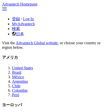
Advantech Homepage
登録
/
Log In
MyAdvantech
検索
日本
Visit the
Advantech Global website
, or choose your country or
region below.
アメリカ
United States
Brasil
México
Argentina
Chile
Colombia
Perú
ヨーロッパ