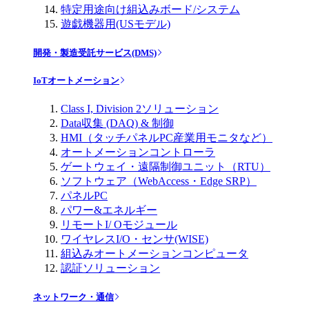
特定用途向け組込みボード/システム
遊戯機器用(USモデル)
開発・製造受託サービス(DMS)
IoTオートメーション
Class I, Division 2ソリューション
Data収集 (DAQ) & 制御
HMI（タッチパネルPC産業用モニタなど）
オートメーションコントローラ
ゲートウェイ・遠隔制御ユニット（RTU）
ソフトウェア（WebAccess・Edge SRP）
パネルPC
パワー&エネルギー
リモートI/ Oモジュール
ワイヤレスI/O・センサ(WISE)
組込みオートメーションコンピュータ
認証ソリューション
ネットワーク・通信