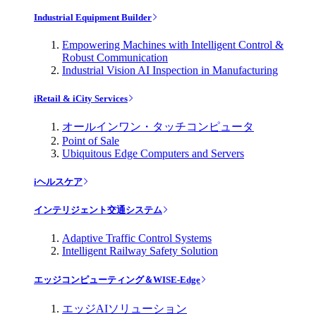
Industrial Equipment Builder
Empowering Machines with Intelligent Control &
Robust Communication
Industrial Vision AI Inspection in Manufacturing
iRetail & iCity Services
オールインワン・タッチコンピュータ
Point of Sale
Ubiquitous Edge Computers and Servers
iヘルスケア
インテリジェント交通システム
Adaptive Traffic Control Systems
Intelligent Railway Safety Solution
エッジコンピューティング＆WISE-Edge
エッジAIソリューション