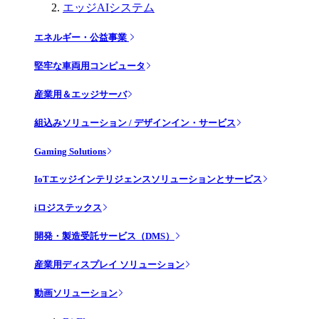
エッジAIシステム
エネルギー・公益事業
堅牢な車両用コンピュータ
産業用＆エッジサーバ
組込みソリューション / デザインイン・サービス
Gaming Solutions
IoTエッジインテリジェンスソリューションとサービス
iロジステックス
開発・製造受託サービス（DMS）
産業用ディスプレイ ソリューション
動画ソリューション