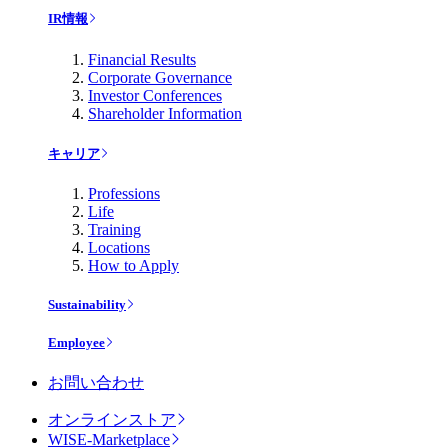
IR情報
Financial Results
Corporate Governance
Investor Conferences
Shareholder Information
キャリア
Professions
Life
Training
Locations
How to Apply
Sustainability
Employee
お問い合わせ
オンラインストア
WISE-Marketplace