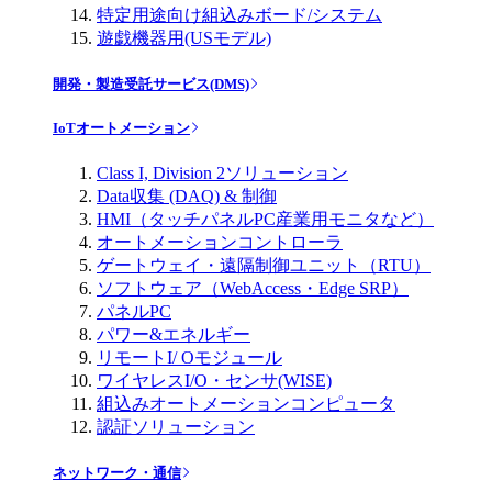
特定用途向け組込みボード/システム
遊戯機器用(USモデル)
開発・製造受託サービス(DMS)
IoTオートメーション
Class I, Division 2ソリューション
Data収集 (DAQ) & 制御
HMI（タッチパネルPC産業用モニタなど）
オートメーションコントローラ
ゲートウェイ・遠隔制御ユニット（RTU）
ソフトウェア（WebAccess・Edge SRP）
パネルPC
パワー&エネルギー
リモートI/ Oモジュール
ワイヤレスI/O・センサ(WISE)
組込みオートメーションコンピュータ
認証ソリューション
ネットワーク・通信