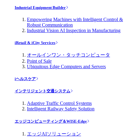
Industrial Equipment Builder
Empowering Machines with Intelligent Control &
Robust Communication
Industrial Vision AI Inspection in Manufacturing
iRetail & iCity Services
オールインワン・タッチコンピュータ
Point of Sale
Ubiquitous Edge Computers and Servers
iヘルスケア
インテリジェント交通システム
Adaptive Traffic Control Systems
Intelligent Railway Safety Solution
エッジコンピューティング＆WISE-Edge
エッジAIソリューション