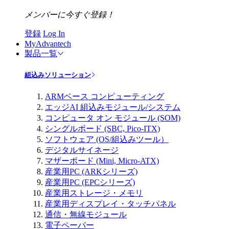
メンバーに今すぐ登録！
登録
Log In
MyAdvantech
製品一覧
組込みソリューション
ARMベース コンピューティング
エッジAI 組込みモジュール/システム
コンピュータ オン モジュール (SOM)
シングルボード (SBC, Pico-ITX)
ソフトウェア (OS/組込みツール）
デジタルサイネージ
マザーボード (Mini, Micro-ATX)
産業用PC (ARKシリーズ)
産業用PC (EPCシリーズ)
産業用ストレージ・メモリ
産業用ディスプレイ・タッチパネル
通信・無線モジュール
電子ペーパー