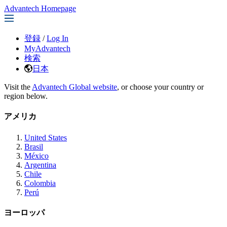
Advantech Homepage
登録
/
Log In
MyAdvantech
検索
日本
Visit the
Advantech Global website
, or choose your country or
region below.
アメリカ
United States
Brasil
México
Argentina
Chile
Colombia
Perú
ヨーロッパ