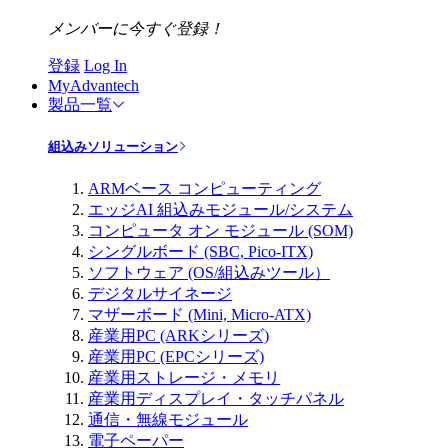
メンバーに今すぐ登録！
登録
Log In
MyAdvantech
製品一覧
組込みソリューション
ARMベース コンピューティング
エッジAI 組込みモジュール/システム
コンピュータ オン モジュール (SOM)
シングルボード (SBC, Pico-ITX)
ソフトウェア (OS/組込みツール）
デジタルサイネージ
マザーボード (Mini, Micro-ATX)
産業用PC (ARKシリーズ)
産業用PC (EPCシリーズ)
産業用ストレージ・メモリ
産業用ディスプレイ・タッチパネル
通信・無線モジュール
電子ペーパー