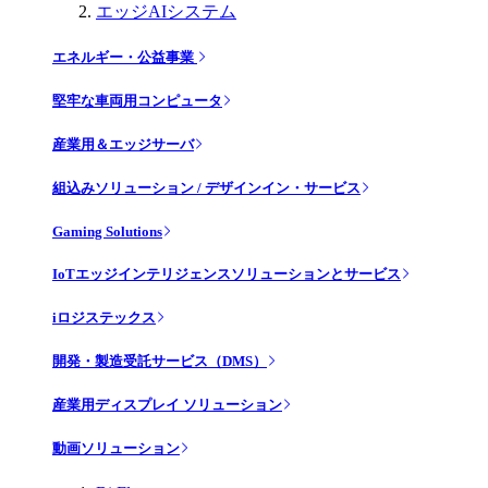
エッジAIシステム
エネルギー・公益事業
堅牢な車両用コンピュータ
産業用＆エッジサーバ
組込みソリューション / デザインイン・サービス
Gaming Solutions
IoTエッジインテリジェンスソリューションとサービス
iロジステックス
開発・製造受託サービス（DMS）
産業用ディスプレイ ソリューション
動画ソリューション