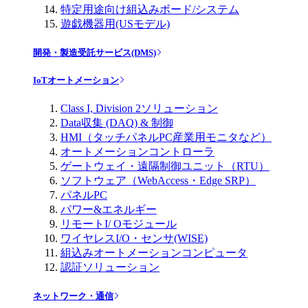
特定用途向け組込みボード/システム
遊戯機器用(USモデル)
開発・製造受託サービス(DMS)
IoTオートメーション
Class I, Division 2ソリューション
Data収集 (DAQ) & 制御
HMI（タッチパネルPC産業用モニタなど）
オートメーションコントローラ
ゲートウェイ・遠隔制御ユニット（RTU）
ソフトウェア（WebAccess・Edge SRP）
パネルPC
パワー&エネルギー
リモートI/ Oモジュール
ワイヤレスI/O・センサ(WISE)
組込みオートメーションコンピュータ
認証ソリューション
ネットワーク・通信