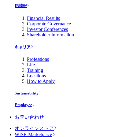
IR情報
Financial Results
Corporate Governance
Investor Conferences
Shareholder Information
キャリア
Professions
Life
Training
Locations
How to Apply
Sustainability
Employee
お問い合わせ
オンラインストア
WISE-Marketplace