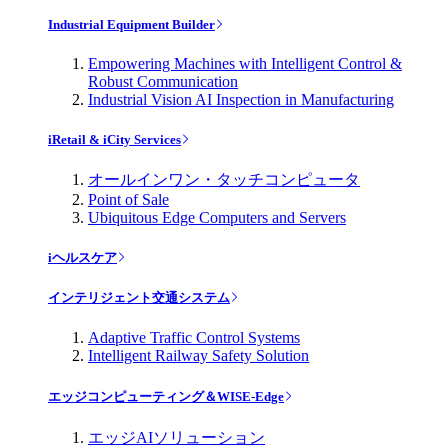
Industrial Equipment Builder
Empowering Machines with Intelligent Control &
Robust Communication
Industrial Vision AI Inspection in Manufacturing
iRetail & iCity Services
オールインワン・タッチコンピュータ
Point of Sale
Ubiquitous Edge Computers and Servers
iヘルスケア
インテリジェント交通システム
Adaptive Traffic Control Systems
Intelligent Railway Safety Solution
エッジコンピューティング＆WISE-Edge
エッジAIソリューション