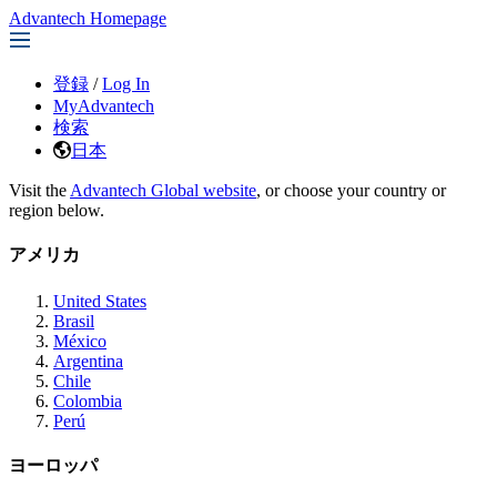
Advantech Homepage
登録
/
Log In
MyAdvantech
検索
日本
Visit the
Advantech Global website
, or choose your country or
region below.
アメリカ
United States
Brasil
México
Argentina
Chile
Colombia
Perú
ヨーロッパ