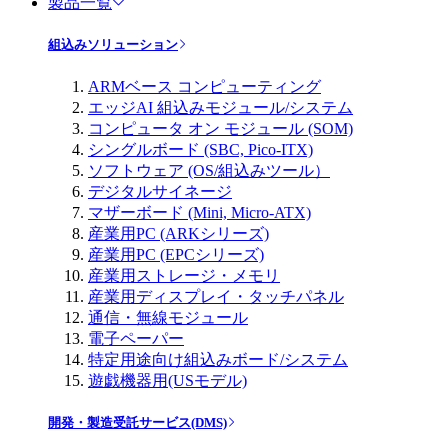
製品一覧
組込みソリューション
ARMベース コンピューティング
エッジAI 組込みモジュール/システム
コンピュータ オン モジュール (SOM)
シングルボード (SBC, Pico-ITX)
ソフトウェア (OS/組込みツール）
デジタルサイネージ
マザーボード (Mini, Micro-ATX)
産業用PC (ARKシリーズ)
産業用PC (EPCシリーズ)
産業用ストレージ・メモリ
産業用ディスプレイ・タッチパネル
通信・無線モジュール
電子ペーパー
特定用途向け組込みボード/システム
遊戯機器用(USモデル)
開発・製造受託サービス(DMS)