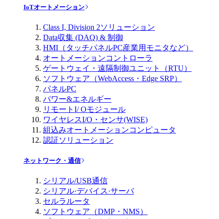
IoTオートメーション
Class I, Division 2ソリューション
Data収集 (DAQ) & 制御
HMI（タッチパネルPC産業用モニタなど）
オートメーションコントローラ
ゲートウェイ・遠隔制御ユニット（RTU）
ソフトウェア（WebAccess・Edge SRP）
パネルPC
パワー&エネルギー
リモートI/ Oモジュール
ワイヤレスI/O・センサ(WISE)
組込みオートメーションコンピュータ
認証ソリューション
ネットワーク・通信
シリアル/USB通信
シリアル·デバイス·サーバ
セルラルータ
ソフトウェア（DMP・NMS）