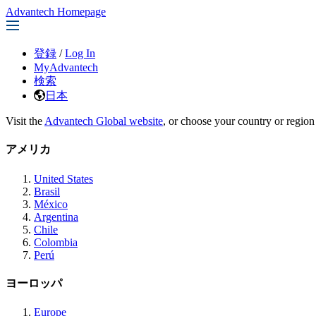
Advantech Homepage
登録
/
Log In
MyAdvantech
検索
日本
Visit the
Advantech Global website
, or choose your country or region
アメリカ
United States
Brasil
México
Argentina
Chile
Colombia
Perú
ヨーロッパ
Europe