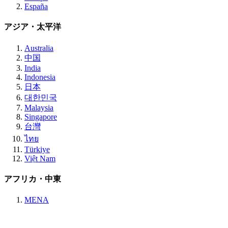
España
アジア・太平洋
Australia
中国
India
Indonesia
日本
대한민국
Malaysia
Singapore
台灣
ไทย
Türkiye
Việt Nam
アフリカ・中東
MENA