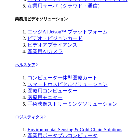
産業用サーバ（クラウド・通信）
業務用ビデオソリューション
エッジAI Jetson™ プラットフォーム
ビデオ・ビジョンカード
ビデオアプライアンス
産業用AIカメラ
ヘルスケア
コンピュータ一体型医療カート
スマートホスピタルソリューション
医療用コンピューター
医療用モニター
手術映像ストリーミングソリューション
ロジスティクス
Environmental Sensing & Cold Chain Solutions
産業用ポータブルコンピュータ