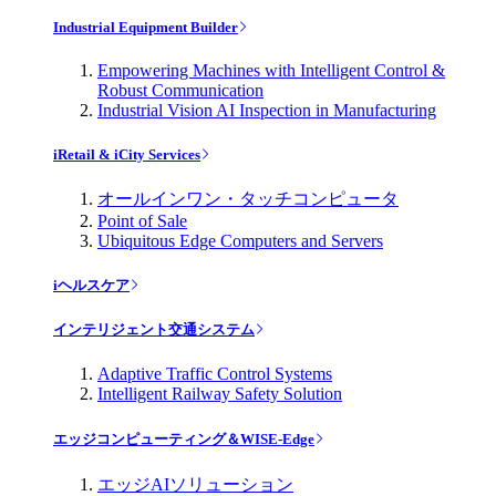
Industrial Equipment Builder
Empowering Machines with Intelligent Control &
Robust Communication
Industrial Vision AI Inspection in Manufacturing
iRetail & iCity Services
オールインワン・タッチコンピュータ
Point of Sale
Ubiquitous Edge Computers and Servers
iヘルスケア
インテリジェント交通システム
Adaptive Traffic Control Systems
Intelligent Railway Safety Solution
エッジコンピューティング＆WISE-Edge
エッジAIソリューション