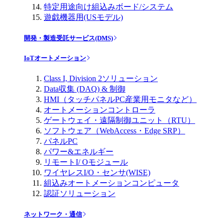
特定用途向け組込みボード/システム
遊戯機器用(USモデル)
開発・製造受託サービス(DMS)
IoTオートメーション
Class I, Division 2ソリューション
Data収集 (DAQ) & 制御
HMI（タッチパネルPC産業用モニタなど）
オートメーションコントローラ
ゲートウェイ・遠隔制御ユニット（RTU）
ソフトウェア（WebAccess・Edge SRP）
パネルPC
パワー&エネルギー
リモートI/ Oモジュール
ワイヤレスI/O・センサ(WISE)
組込みオートメーションコンピュータ
認証ソリューション
ネットワーク・通信