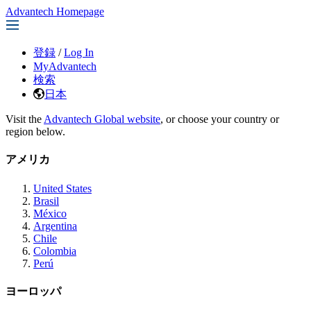
Advantech Homepage
登録
/
Log In
MyAdvantech
検索
日本
Visit the
Advantech Global website
, or choose your country or
region below.
アメリカ
United States
Brasil
México
Argentina
Chile
Colombia
Perú
ヨーロッパ