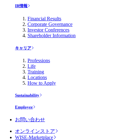
IR情報
Financial Results
Corporate Governance
Investor Conferences
Shareholder Information
キャリア
Professions
Life
Training
Locations
How to Apply
Sustainability
Employee
お問い合わせ
オンラインストア
WISE-Marketplace