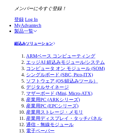
メンバーに今すぐ登録！
登録
Log In
MyAdvantech
製品一覧
組込みソリューション
ARMベース コンピューティング
エッジAI 組込みモジュール/システム
コンピュータ オン モジュール (SOM)
シングルボード (SBC, Pico-ITX)
ソフトウェア (OS/組込みツール）
デジタルサイネージ
マザーボード (Mini, Micro-ATX)
産業用PC (ARKシリーズ)
産業用PC (EPCシリーズ)
産業用ストレージ・メモリ
産業用ディスプレイ・タッチパネル
通信・無線モジュール
電子ペーパー