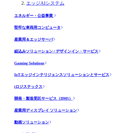
エッジAIシステム
エネルギー・公益事業
堅牢な車両用コンピュータ
産業用＆エッジサーバ
組込みソリューション / デザインイン・サービス
Gaming Solutions
IoTエッジインテリジェンスソリューションとサービス
iロジステックス
開発・製造受託サービス（DMS）
産業用ディスプレイ ソリューション
動画ソリューション