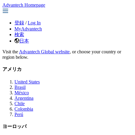
Advantech Homepage
登録
/
Log In
MyAdvantech
検索
日本
Visit the
Advantech Global website
, or choose your country or
region below.
アメリカ
United States
Brasil
México
Argentina
Chile
Colombia
Perú
ヨーロッパ