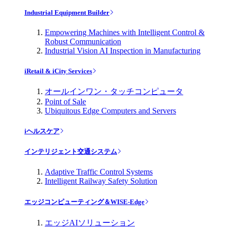
Industrial Equipment Builder
Empowering Machines with Intelligent Control &
Robust Communication
Industrial Vision AI Inspection in Manufacturing
iRetail & iCity Services
オールインワン・タッチコンピュータ
Point of Sale
Ubiquitous Edge Computers and Servers
iヘルスケア
インテリジェント交通システム
Adaptive Traffic Control Systems
Intelligent Railway Safety Solution
エッジコンピューティング＆WISE-Edge
エッジAIソリューション