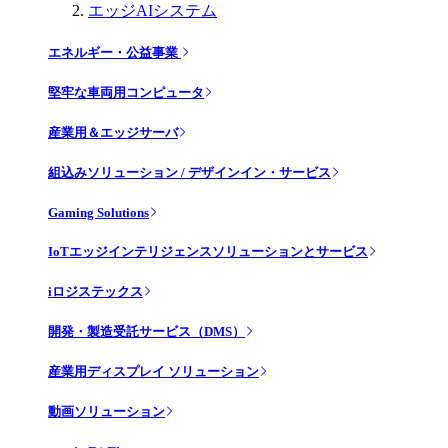
エッジAIシステム
エネルギー・公益事業
堅牢な車両用コンピュータ
産業用＆エッジサーバ
組込みソリューション / デザインイン・サービス
Gaming Solutions
IoTエッジインテリジェンスソリューションとサービス
iロジステックス
開発・製造受託サービス（DMS）
産業用ディスプレイ ソリューション
動画ソリューション