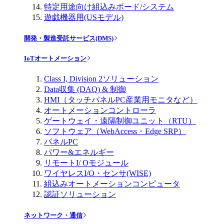
特定用途向け組込みボード/システム
遊戯機器用(USモデル)
開発・製造受託サービス(DMS)
IoTオートメーション
Class I, Division 2ソリューション
Data収集 (DAQ) & 制御
HMI（タッチパネルPC産業用モニタなど）
オートメーションコントローラ
ゲートウェイ・遠隔制御ユニット（RTU）
ソフトウェア（WebAccess・Edge SRP）
パネルPC
パワー&エネルギー
リモートI/ Oモジュール
ワイヤレスI/O・センサ(WISE)
組込みオートメーションコンピュータ
認証ソリューション
ネットワーク・通信