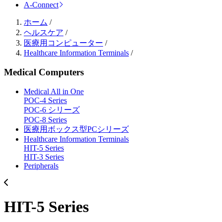
A-Connect
ホーム
/
ヘルスケア
/
医療用コンピューター
/
Healthcare Information Terminals
/
Medical Computers
Medical All in One
POC-4 Series
POC-6 シリーズ
POC-8 Series
医療用ボックス型PCシリーズ
Healthcare Information Terminals
HIT-5 Series
HIT-3 Series
Peripherals
HIT-5 Series