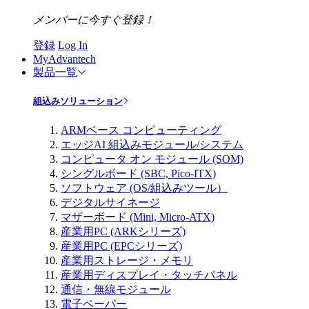
メンバーに今すぐ登録！
登録
Log In
MyAdvantech
製品一覧
組込みソリューション
ARMベース コンピューティング
エッジAI 組込みモジュール/システム
コンピュータ オン モジュール (SOM)
シングルボード (SBC, Pico-ITX)
ソフトウェア (OS/組込みツール）
デジタルサイネージ
マザーボード (Mini, Micro-ATX)
産業用PC (ARKシリーズ)
産業用PC (EPCシリーズ)
産業用ストレージ・メモリ
産業用ディスプレイ・タッチパネル
通信・無線モジュール
電子ペーパー