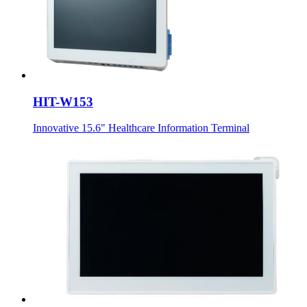
HIT-W153
Innovative 15.6" Healthcare Information Terminal