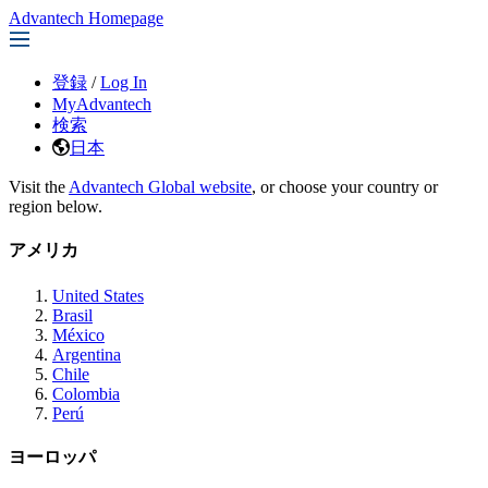
Advantech Homepage
登録
/
Log In
MyAdvantech
検索
日本
Visit the
Advantech Global website
, or choose your country or
region below.
アメリカ
United States
Brasil
México
Argentina
Chile
Colombia
Perú
ヨーロッパ