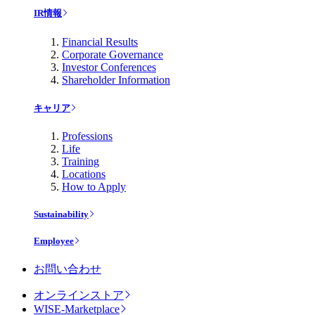
IR情報
Financial Results
Corporate Governance
Investor Conferences
Shareholder Information
キャリア
Professions
Life
Training
Locations
How to Apply
Sustainability
Employee
お問い合わせ
オンラインストア
WISE-Marketplace