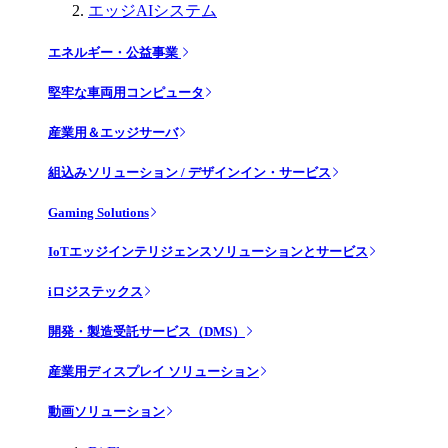
エッジAIシステム
エネルギー・公益事業
堅牢な車両用コンピュータ
産業用＆エッジサーバ
組込みソリューション / デザインイン・サービス
Gaming Solutions
IoTエッジインテリジェンスソリューションとサービス
iロジステックス
開発・製造受託サービス（DMS）
産業用ディスプレイ ソリューション
動画ソリューション