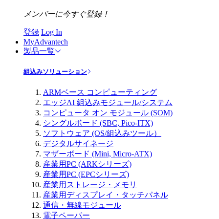
メンバーに今すぐ登録！
登録
Log In
MyAdvantech
製品一覧
組込みソリューション
ARMベース コンピューティング
エッジAI 組込みモジュール/システム
コンピュータ オン モジュール (SOM)
シングルボード (SBC, Pico-ITX)
ソフトウェア (OS/組込みツール）
デジタルサイネージ
マザーボード (Mini, Micro-ATX)
産業用PC (ARKシリーズ)
産業用PC (EPCシリーズ)
産業用ストレージ・メモリ
産業用ディスプレイ・タッチパネル
通信・無線モジュール
電子ペーパー