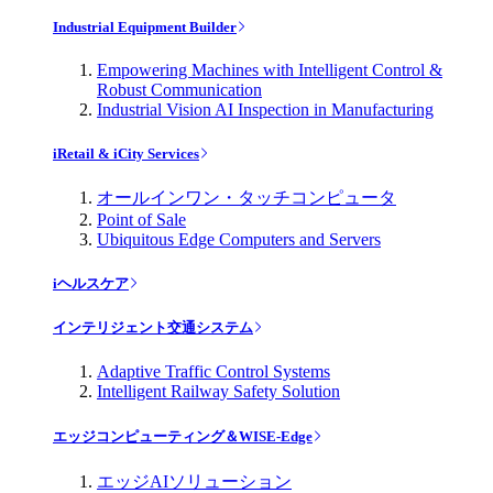
Industrial Equipment Builder
Empowering Machines with Intelligent Control &
Robust Communication
Industrial Vision AI Inspection in Manufacturing
iRetail & iCity Services
オールインワン・タッチコンピュータ
Point of Sale
Ubiquitous Edge Computers and Servers
iヘルスケア
インテリジェント交通システム
Adaptive Traffic Control Systems
Intelligent Railway Safety Solution
エッジコンピューティング＆WISE-Edge
エッジAIソリューション