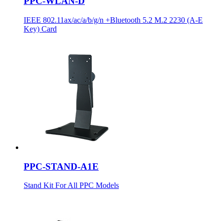
PPC-WLAN-D
IEEE 802.11ax/ac/a/b/g/n +Bluetooth 5.2 M.2 2230 (A-E
Key) Card
PPC-STAND-A1E
Stand Kit For All PPC Models