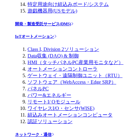
特定用途向け組込みボード/システム
遊戯機器用(USモデル)
開発・製造受託サービス(DMS)
IoTオートメーション
Class I, Division 2ソリューション
Data収集 (DAQ) & 制御
HMI（タッチパネルPC産業用モニタなど）
オートメーションコントローラ
ゲートウェイ・遠隔制御ユニット（RTU）
ソフトウェア（WebAccess・Edge SRP）
パネルPC
パワー&エネルギー
リモートI/ Oモジュール
ワイヤレスI/O・センサ(WISE)
組込みオートメーションコンピュータ
認証ソリューション
ネットワーク・通信