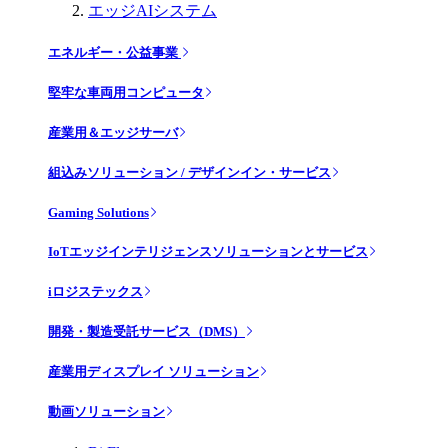
エッジAIシステム
エネルギー・公益事業
堅牢な車両用コンピュータ
産業用＆エッジサーバ
組込みソリューション / デザインイン・サービス
Gaming Solutions
IoTエッジインテリジェンスソリューションとサービス
iロジステックス
開発・製造受託サービス（DMS）
産業用ディスプレイ ソリューション
動画ソリューション