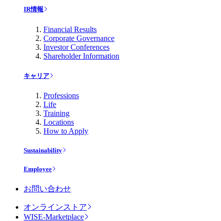
IR情報
Financial Results
Corporate Governance
Investor Conferences
Shareholder Information
キャリア
Professions
Life
Training
Locations
How to Apply
Sustainability
Employee
お問い合わせ
オンラインストア
WISE-Marketplace