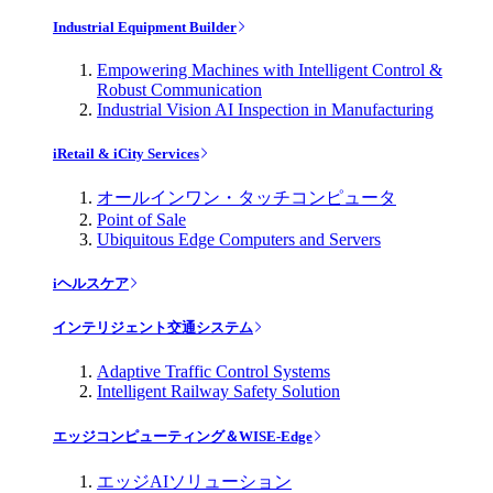
Industrial Equipment Builder
Empowering Machines with Intelligent Control &
Robust Communication
Industrial Vision AI Inspection in Manufacturing
iRetail & iCity Services
オールインワン・タッチコンピュータ
Point of Sale
Ubiquitous Edge Computers and Servers
iヘルスケア
インテリジェント交通システム
Adaptive Traffic Control Systems
Intelligent Railway Safety Solution
エッジコンピューティング＆WISE-Edge
エッジAIソリューション