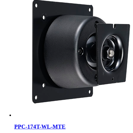
PPC-174T-WL-MTE