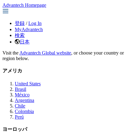
Advantech Homepage
登録
/
Log In
MyAdvantech
検索
日本
Visit the
Advantech Global website
, or choose your country or
region below.
アメリカ
United States
Brasil
México
Argentina
Chile
Colombia
Perú
ヨーロッパ