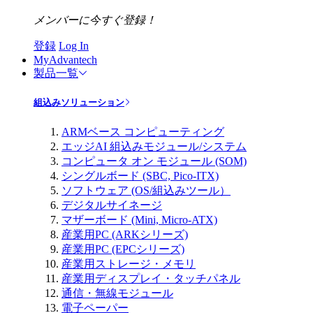
メンバーに今すぐ登録！
登録
Log In
MyAdvantech
製品一覧
組込みソリューション
ARMベース コンピューティング
エッジAI 組込みモジュール/システム
コンピュータ オン モジュール (SOM)
シングルボード (SBC, Pico-ITX)
ソフトウェア (OS/組込みツール）
デジタルサイネージ
マザーボード (Mini, Micro-ATX)
産業用PC (ARKシリーズ)
産業用PC (EPCシリーズ)
産業用ストレージ・メモリ
産業用ディスプレイ・タッチパネル
通信・無線モジュール
電子ペーパー