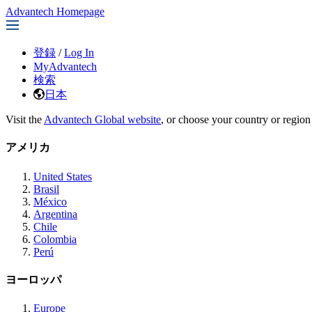
Advantech Homepage
登録
/
Log In
MyAdvantech
検索
日本
Visit the
Advantech Global website
, or choose your country or region
アメリカ
United States
Brasil
México
Argentina
Chile
Colombia
Perú
ヨーロッパ
Europe