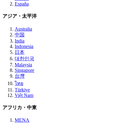
España
アジア・太平洋
Australia
中国
India
Indonesia
日本
대한민국
Malaysia
Singapore
台灣
ไทย
Türkiye
Việt Nam
アフリカ・中東
MENA