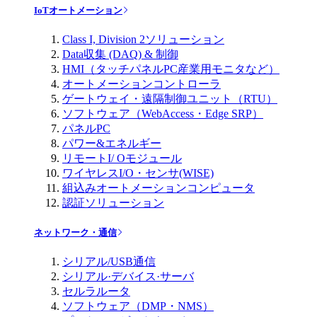
IoTオートメーション
Class I, Division 2ソリューション
Data収集 (DAQ) & 制御
HMI（タッチパネルPC産業用モニタなど）
オートメーションコントローラ
ゲートウェイ・遠隔制御ユニット（RTU）
ソフトウェア（WebAccess・Edge SRP）
パネルPC
パワー&エネルギー
リモートI/ Oモジュール
ワイヤレスI/O・センサ(WISE)
組込みオートメーションコンピュータ
認証ソリューション
ネットワーク・通信
シリアル/USB通信
シリアル·デバイス·サーバ
セルラルータ
ソフトウェア（DMP・NMS）