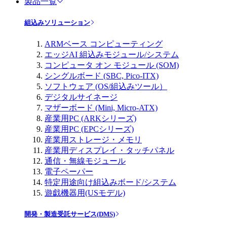
製品一覧
組込みソリューション
ARMベース コンピューティング
エッジAI 組込みモジュール/システム
コンピュータ オン モジュール (SOM)
シングルボード (SBC, Pico-ITX)
ソフトウェア (OS/組込みツール）
デジタルサイネージ
マザーボード (Mini, Micro-ATX)
産業用PC (ARKシリーズ)
産業用PC (EPCシリーズ)
産業用ストレージ・メモリ
産業用ディスプレイ・タッチパネル
通信・無線モジュール
電子ペーパー
特定用途向け組込みボード/システム
遊戯機器用(USモデル)
開発・製造受託サービス(DMS)