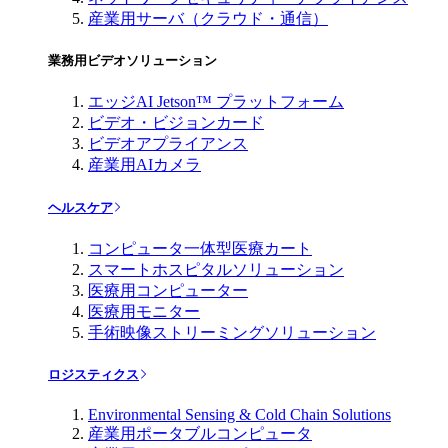
産業用サーバ（クラウド・通信）
業務用ビデオソリューション
エッジAI Jetson™ プラットフォーム
ビデオ・ビジョンカード
ビデオアプライアンス
産業用AIカメラ
ヘルスケア
コンピュータ一体型医療カート
スマートホスピタルソリューション
医療用コンピューター
医療用モニター
手術映像ストリーミングソリューション
ロジスティクス
Environmental Sensing & Cold Chain Solutions
産業用ポータブルコンピュータ