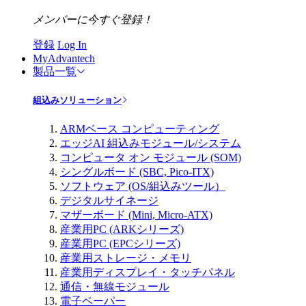
メンバーに今すぐ登録！
登録
Log In
MyAdvantech
製品一覧
組込みソリューション
ARMベース コンピューティング
エッジAI 組込みモジュール/システム
コンピュータ オン モジュール (SOM)
シングルボード (SBC, Pico-ITX)
ソフトウェア (OS/組込みツール）
デジタルサイネージ
マザーボード (Mini, Micro-ATX)
産業用PC (ARKシリーズ)
産業用PC (EPCシリーズ)
産業用ストレージ・メモリ
産業用ディスプレイ・タッチパネル
通信・無線モジュール
電子ペーパー