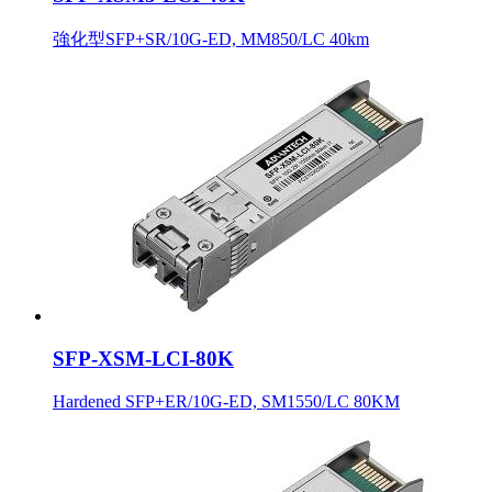
強化型SFP+SR/10G-ED, MM850/LC 40km
SFP-XSM-LCI-80K
Hardened SFP+ER/10G-ED, SM1550/LC 80KM