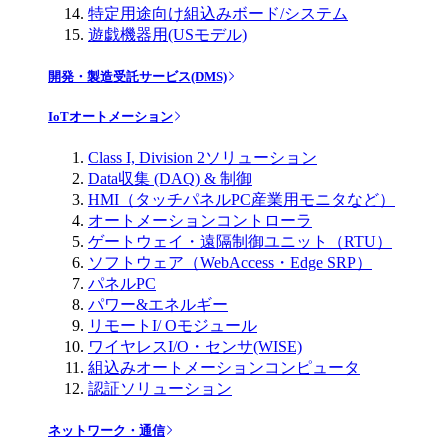
特定用途向け組込みボード/システム
遊戯機器用(USモデル)
開発・製造受託サービス(DMS)
IoTオートメーション
Class I, Division 2ソリューション
Data収集 (DAQ) & 制御
HMI（タッチパネルPC産業用モニタなど）
オートメーションコントローラ
ゲートウェイ・遠隔制御ユニット（RTU）
ソフトウェア（WebAccess・Edge SRP）
パネルPC
パワー&エネルギー
リモートI/ Oモジュール
ワイヤレスI/O・センサ(WISE)
組込みオートメーションコンピュータ
認証ソリューション
ネットワーク・通信