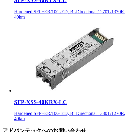
SFP-XSS-40KTX-LC
Hardened SFP+ER/10G-ED, Bi-Directional 1270T/1330R,
40km
SFP-XSS-40KRX-LC
Hardened SFP+ER/10G-ED, Bi-Directional 1330T/1270R,
40km
アドバンテックへのお問い合わせ