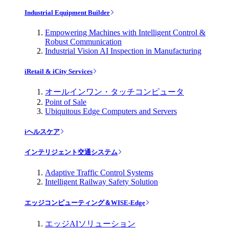
Industrial Equipment Builder
Empowering Machines with Intelligent Control &
Robust Communication
Industrial Vision AI Inspection in Manufacturing
iRetail & iCity Services
オールインワン・タッチコンピュータ
Point of Sale
Ubiquitous Edge Computers and Servers
iヘルスケア
インテリジェント交通システム
Adaptive Traffic Control Systems
Intelligent Railway Safety Solution
エッジコンピューティング＆WISE-Edge
エッジAIソリューション