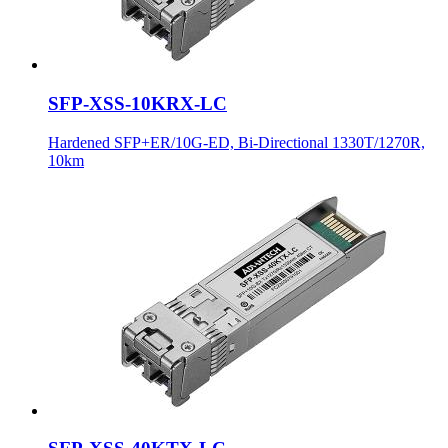
SFP-XSS-10KRX-LC
Hardened SFP+ER/10G-ED, Bi-Directional 1330T/1270R,
10km