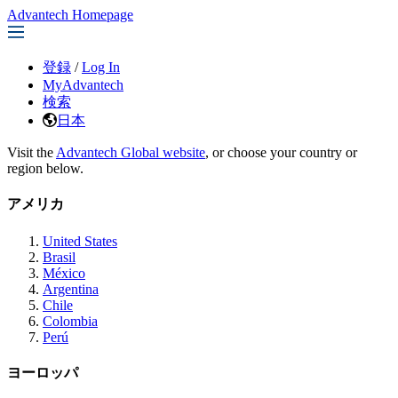
Advantech Homepage
登録
/
Log In
MyAdvantech
検索
日本
Visit the
Advantech Global website
, or choose your country or
region below.
アメリカ
United States
Brasil
México
Argentina
Chile
Colombia
Perú
ヨーロッパ