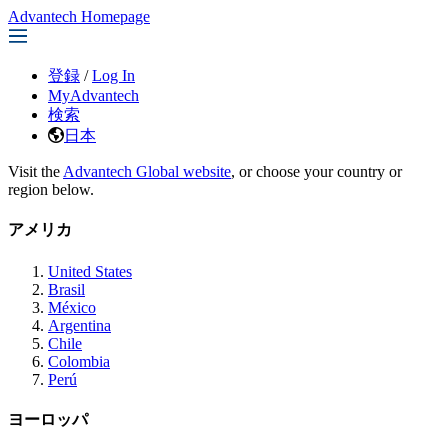
Advantech Homepage
登録
/
Log In
MyAdvantech
検索
日本
Visit the
Advantech Global website
, or choose your country or
region below.
アメリカ
United States
Brasil
México
Argentina
Chile
Colombia
Perú
ヨーロッパ