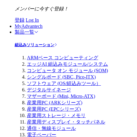
メンバーに今すぐ登録！
登録
Log In
MyAdvantech
製品一覧
組込みソリューション
ARMベース コンピューティング
エッジAI 組込みモジュール/システム
コンピュータ オン モジュール (SOM)
シングルボード (SBC, Pico-ITX)
ソフトウェア (OS/組込みツール）
デジタルサイネージ
マザーボード (Mini, Micro-ATX)
産業用PC (ARKシリーズ)
産業用PC (EPCシリーズ)
産業用ストレージ・メモリ
産業用ディスプレイ・タッチパネル
通信・無線モジュール
電子ペーパー