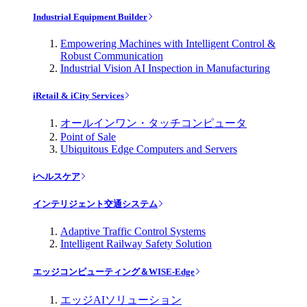
Industrial Equipment Builder
Empowering Machines with Intelligent Control &
Robust Communication
Industrial Vision AI Inspection in Manufacturing
iRetail & iCity Services
オールインワン・タッチコンピュータ
Point of Sale
Ubiquitous Edge Computers and Servers
iヘルスケア
インテリジェント交通システム
Adaptive Traffic Control Systems
Intelligent Railway Safety Solution
エッジコンピューティング＆WISE-Edge
エッジAIソリューション