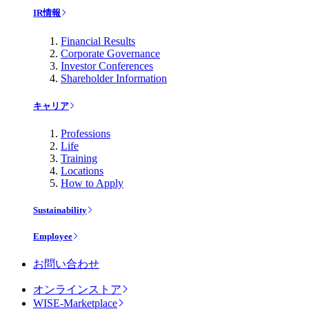
IR情報
Financial Results
Corporate Governance
Investor Conferences
Shareholder Information
キャリア
Professions
Life
Training
Locations
How to Apply
Sustainability
Employee
お問い合わせ
オンラインストア
WISE-Marketplace