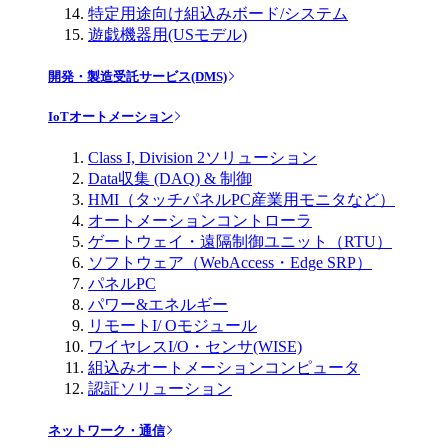
特定用途向け組込みボード/システム
遊戯機器用(USモデル)
開発・製造受託サービス(DMS)
IoTオートメーション
Class I, Division 2ソリューション
Data収集 (DAQ) & 制御
HMI（タッチパネルPC産業用モニタなど）
オートメーションコントローラ
ゲートウェイ・遠隔制御ユニット（RTU）
ソフトウェア（WebAccess・Edge SRP）
パネルPC
パワー&エネルギー
リモートI/ Oモジュール
ワイヤレスI/O・センサ(WISE)
組込みオートメーションコンピュータ
認証ソリューション
ネットワーク・通信