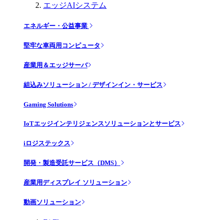
エッジAIシステム
エネルギー・公益事業
堅牢な車両用コンピュータ
産業用＆エッジサーバ
組込みソリューション / デザインイン・サービス
Gaming Solutions
IoTエッジインテリジェンスソリューションとサービス
iロジステックス
開発・製造受託サービス（DMS）
産業用ディスプレイ ソリューション
動画ソリューション