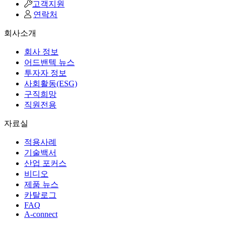
고객지원
연락처
회사소개
회사 정보
어드밴텍 뉴스
투자자 정보
사회활동(ESG)
구직희망
직원전용
자료실
적용사례
기술백서
산업 포커스
비디오
제품 뉴스
카탈로그
FAQ
A-connect