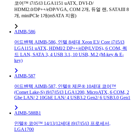
코어™ i7/i5/i3 LGA1151 uATX, DVI-D/
HDMI2.0/DP++/eDP/VGA, COM 2개, 듀얼 랜, SATAIII 8
개, miniPCIe 1개(mSATA 지원)
AIMB-586
어드밴텍 AIMB-586, 인텔 8세대 Xeon E3/ Core i7/i5/i3
LGA1151 uATX, HDMI/2 DP++/eDP(LVDS), 6 COM, 쿼
드 LAN, SATA 3, 4 USB 3.1, 10 USB, M.2 (M-key & E-
key)
AIMB-587
어드밴텍 AIMB-587, 인텔® 제온® 10세대 코어™
(Comet Lake-S) i9/i7/i5/i3 LGA1200, MicroATX, 6 COM, 2
Gbe LAN/ 2 10GbE LAN/ 4 USB3.2 Gen2/ 6 USB3.0 Gen1
AIMB-588B1
인텔® 코어™ 14/13/12세대 i9/i7/i5/i3 프로세서,
LGA1700