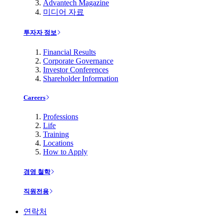
Advantech Magazine
미디어 자료
투자자 정보
Financial Results
Corporate Governance
Investor Conferences
Shareholder Information
Careers
Professions
Life
Training
Locations
How to Apply
경영 철학
직원전용
연락처