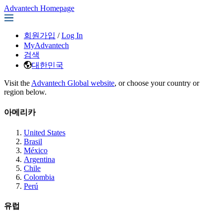
Advantech Homepage
회원가입
/
Log In
MyAdvantech
검색
대한민국
Visit the
Advantech Global website
, or choose your country or
region below.
아메리카
United States
Brasil
México
Argentina
Chile
Colombia
Perú
유럽