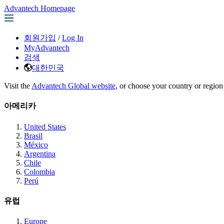
Advantech Homepage
회원가입
/
Log In
MyAdvantech
검색
대한민국
Visit the
Advantech Global website
, or choose your country or region
아메리카
United States
Brasil
México
Argentina
Chile
Colombia
Perú
유럽
Europe