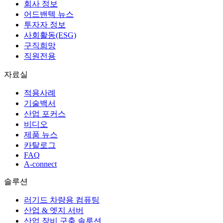
회사 정보
어드밴텍 뉴스
투자자 정보
사회활동(ESG)
구직희망
직원전용
자료실
적용사례
기술백서
산업 포커스
비디오
제품 뉴스
카탈로그
FAQ
A-connect
솔루션
러기드 차량용 컴퓨팅
산업 & 엣지 서버
산업 장비 구축 솔루션