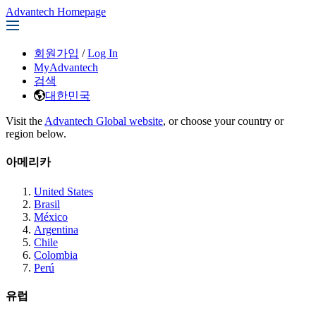
Advantech Homepage
회원가입
/
Log In
MyAdvantech
검색
대한민국
Visit the
Advantech Global website
, or choose your country or
region below.
아메리카
United States
Brasil
México
Argentina
Chile
Colombia
Perú
유럽