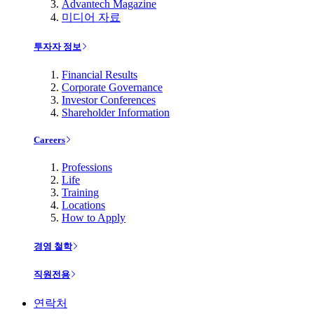
Advantech Magazine
미디어 자료
투자자 정보
Financial Results
Corporate Governance
Investor Conferences
Shareholder Information
Careers
Professions
Life
Training
Locations
How to Apply
경영 철학
직원전용
연락처