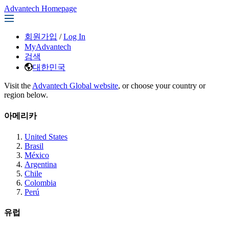
Advantech Homepage
회원가입
/
Log In
MyAdvantech
검색
대한민국
Visit the
Advantech Global website
, or choose your country or
region below.
아메리카
United States
Brasil
México
Argentina
Chile
Colombia
Perú
유럽