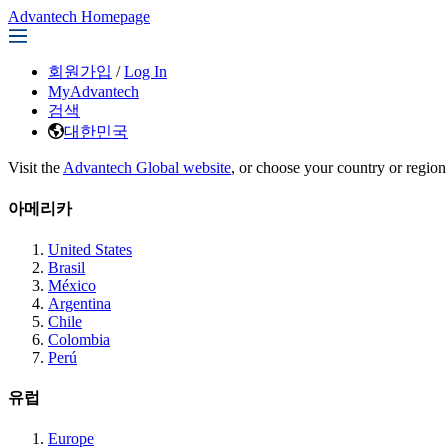
Advantech Homepage
회원가입
/
Log In
MyAdvantech
검색
대한민국
Visit the
Advantech Global website
, or choose your country or region
아메리카
United States
Brasil
México
Argentina
Chile
Colombia
Perú
유럽
Europe